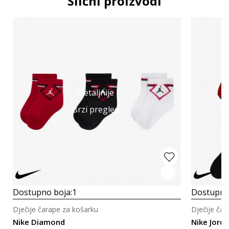
Slični proizvodi
Detaljnije
Brzi pregled
Dostupno boja:
1
Dostupno
Dječije čarape za košarku
Dječije čar
Nike Diamond
Nike Jord