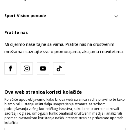
Sport Vision ponude
Pratite nas
Mi dijelimo naše tajne sa vama. Pratite nas na društvenim
mrežama i saznajte sve o promocijama, akcijama i novitetima.
Ova web stranica koristi kolačiće
Kolačiće upotrebljavamo kako bi ova web stranica radila pravilno te kako
bismo bili u stanju vršiti dalja unapređenja stranice sa svrhom
Bosna i Hercegovina
Promijenite
poboljšavanja vašeg korisničkog iskustva, kako bismo personalizovali
sadržaj i oglase, omogućili funkcionalnost društvenih medija i analizirali
promet. Nastavkom korištenja naših internet stranica prihvatate upotrebu
kolačića.