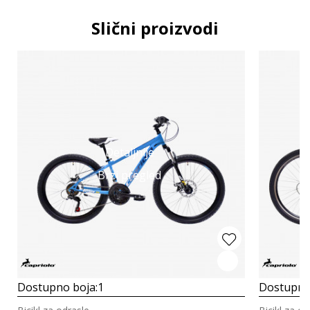
Slični proizvodi
Detaljnije
Brzi pregled
Dostupno boja:
1
Dostupno