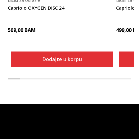
Bicikl za odrasle
Bicikl za od
Capriolo OXYGEN DISC 24
Capriolo
509,00
BAM
499,00
B
Dodajte u korpu