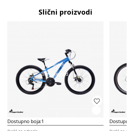
Slični proizvodi
Detaljnije
Brzi pregled
Dostupno boja:
1
Dostupno