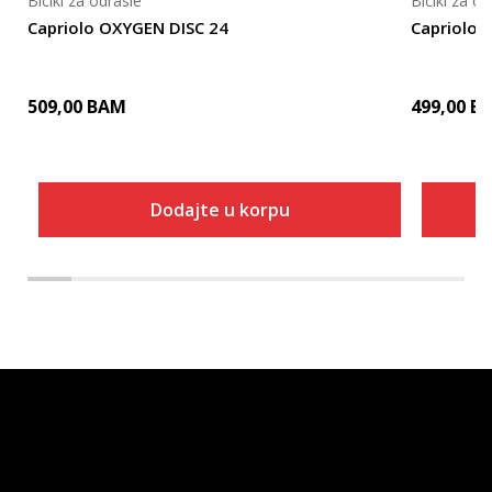
Bicikl za odrasle
Bicikl za od
Capriolo OXYGEN DISC 24
Capriolo
509,00
BAM
499,00
B
Dodajte u korpu