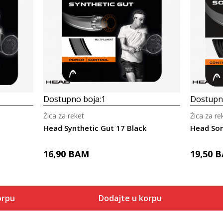
Dostupno boja:
1
Dostupno
Žica za reket
Žica za re
Head Synthetic Gut 17 Black
Head Son
16,90
BAM
19,50
B
orpu
Dodajte u korpu