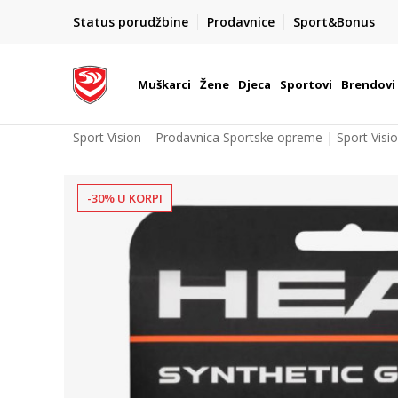
POZOVITE NAS NA : 055/490-400
Status porudžbine
Prodavnice
Sport&Bonus
daj više
Pon-Pet od 9h - 16h
Muškarci
Žene
Djeca
Sportovi
Brendovi
Sport Vision – Prodavnica Sportske opreme | Sport Visi
-30% U KORPI