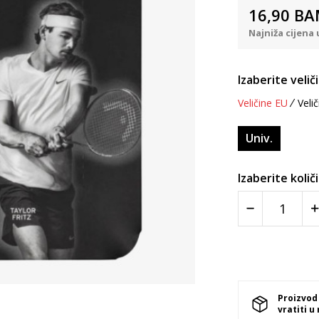
16,90
BA
Najniža cijena 
Izaberite velič
Veličine EU
Velič
Univ.
Izaberite količ
Proizvod
vratiti u