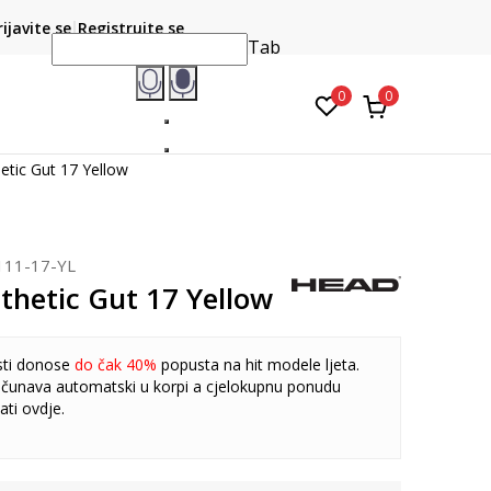
CLICK & COLLECT
atite karticom online i preuzmite u prodavnici po vašem
rijavite se
Registrujte se
do 6 mje
izboru
Tab
0
0
etic Gut 17 Yellow
111-17-YL
thetic Gut 17 Yellow
sti donose
do čak 40%
popusta na hit modele ljeta.
čunava automatski u korpi a cjelokupnu ponudu
ati
ovdje
.