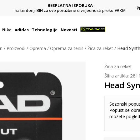
BESPLATNA ISPORUKA
Pl
P
na teritoriji BIH za sve poružbine u vrijednosti preko 99 KM
Nike
adidas
Tehnologije
Novosti
on
Proizvodi
Oprema
Oprema za tenis
Žica za reket
Head Synth
Žica za reket
Šifra artikla:
281
Head Syn
Sezonski popu
Popust se obra
možete pogled