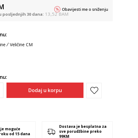
M
Obavijesti me o sniženju
13,52
BAM
u posljednjih 30 dana:
inu:
ine
Veličine CM
inu:
Dodaj u korpu
Dostava je besplatna za
 je moguće
sve porudžbine preko
 roku od 15 dana
99KM