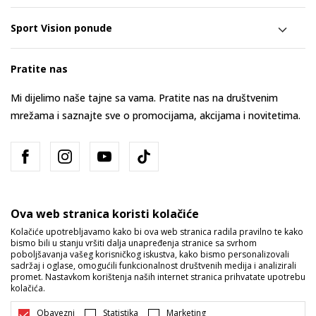
Sport Vision ponude
Pratite nas
Mi dijelimo naše tajne sa vama. Pratite nas na društvenim
mrežama i saznajte sve o promocijama, akcijama i novitetima.
Ova web stranica koristi kolačiće
Kolačiće upotrebljavamo kako bi ova web stranica radila pravilno te kako
bismo bili u stanju vršiti dalja unapređenja stranice sa svrhom
Bosna i Hercegovina
Promijenite
poboljšavanja vašeg korisničkog iskustva, kako bismo personalizovali
sadržaj i oglase, omogućili funkcionalnost društvenih medija i analizirali
promet. Nastavkom korištenja naših internet stranica prihvatate upotrebu
kolačića.
Obavezni
Statistika
Marketing