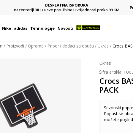
BESPLATNA ISPORUKA
Pl
P
na teritoriji BIH za sve poružbine u vrijednosti preko 99 KM
Nike
adidas
Tehnologije
Novosti
on
Proizvodi
Oprema
Pribor i dodaci za obuću
Ukras
Crocs BA
Ukras
Šifra artikla:
100
Crocs BA
PACK
Sezonski popu
Popust se obra
možete pogled