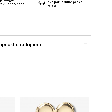
 je moguće
sve porudžbine preko
 roku od 15 dana
99KM
tupnost u radnjama
Dostupno