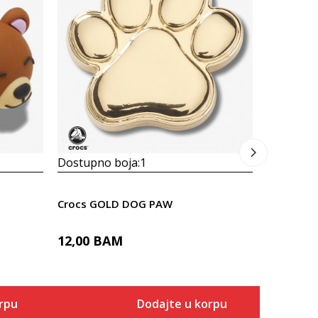
Crocs PU
9,00
BA
Dostupno boja:
1
Crocs GOLD DOG PAW
12,00
BAM
rpu
Dodajte u korpu