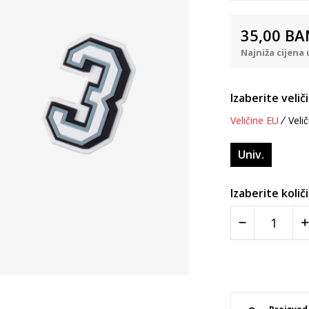
35,00
BA
Najniža cijena 
Izaberite velič
Veličine EU
Velič
Univ.
Izaberite količ