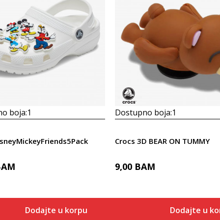
o boja:
1
Dostupno boja:
1
isneyMickeyFriends5Pack
Crocs 3D BEAR ON TUMMY
BAM
9,00
BAM
Dodajte u korpu
Dodajte u ko