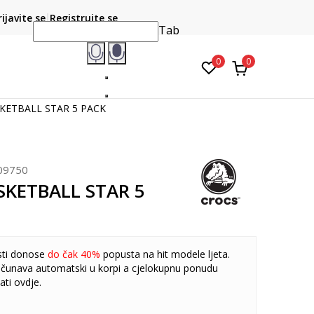
CLICK & COLLECT
atite karticom online i preuzmite u prodavnici po vašem
rijavite se
Registrujte se
do 6 mje
izboru
Tab
0
0
SKETBALL STAR 5 PACK
09750
SKETBALL STAR 5
sti donose
do čak 40%
popusta na hit modele ljeta.
čunava automatski u korpi a cjelokupnu ponudu
ati
ovdje
.