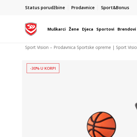
POZOVITE NAS NA : 055/490-400
Status porudžbine
Prodavnice
Sport&Bonus
daj više
Pon-Pet od 9h - 16h
Muškarci
Žene
Djeca
Sportovi
Brendovi
Sport Vision – Prodavnica Sportske opreme | Sport Visi
-30% U KORPI