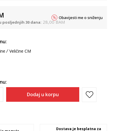
M
Obavijesti me o sniženju
28,00
BAM
u posljednjih 30 dana:
inu:
ine
Veličine CM
inu:
Dodaj u korpu
Dostava je besplatna za