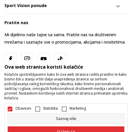
Sport Vision ponude
Pratite nas
Mi dijelimo naše tajne sa vama. Pratite nas na društvenim
mrežama i saznajte sve o promocijama, akcijama i novitetima.
Ova web stranica koristi kolačiće
Kolačiće upotrebljavamo kako bi ova web stranica radila pravilno te kako
bismo bili u stanju vršiti dalja unapređenja stranice sa svrhom
poboljšavanja vašeg korisničkog iskustva, kako bismo personalizovali
sadržaj i oglase, omogućili funkcionalnost društvenih medija i analizirali
promet. Nastavkom korištenja naših internet stranica prihvatate upotrebu
Bosna i Hercegovina
Promijenite
kolačića.
Obavezni
Statistika
Marketing
Saznaj više
Slažem se