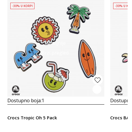
-30% U KORPI
-30% U KO
Detaljnije
Brzi pregled
Dostupno boja:
1
Dostupno
Crocs Tropic Oh 5 Pack
Crocs BA