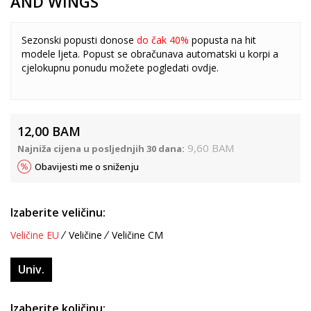
AND WINGS
Sezonski popusti donose
do čak 40%
popusta na hit
modele ljeta. Popust se obračunava automatski u korpi a
cjelokupnu ponudu možete pogledati
ovdje
.
12,00
BAM
9,60
BAM
Najniža cijena u posljednjih 30 dana:
Obavijesti me o sniženju
Izaberite veličinu:
Veličine EU
Veličine
Veličine CM
Univ.
Izaberite količinu: