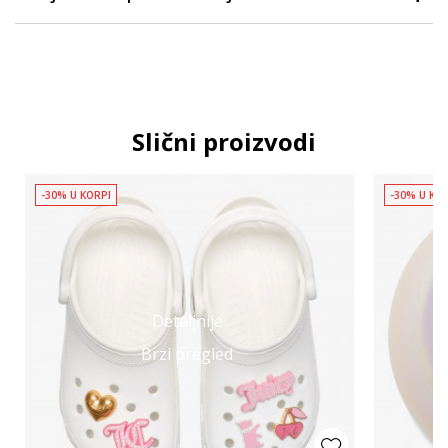
Slični proizvodi
-30% U KORPI
-30% U KO
Detaljnije
Brzi pregled