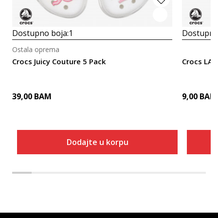
Dostupno boja:
1
Dostupno
Ostala oprema
Crocs Juicy Couture 5 Pack
Crocs LAR
39,00
BAM
9,00
BAM
Dodajte u korpu