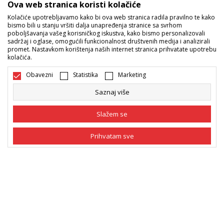
Ova web stranica koristi kolačiće
Kolačiće upotrebljavamo kako bi ova web stranica radila pravilno te kako
Sport Vision ponude
bismo bili u stanju vršiti dalja unapređenja stranice sa svrhom
poboljšavanja vašeg korisničkog iskustva, kako bismo personalizovali
sadržaj i oglase, omogućili funkcionalnost društvenih medija i analizirali
promet. Nastavkom korištenja naših internet stranica prihvatate upotrebu
Pratite nas
kolačića.
Mi dijelimo naše tajne sa vama. Pratite nas na društvenim
Obavezni
Statistika
Marketing
mrežama i saznajte sve o promocijama, akcijama i novitetima.
Saznaj više
Slažem se
Prihvatam sve
Obavezni
Obavezni kolačići čine stranicu upotrebljivom
omogućavajući osnovne funkcije kao što su
navigacija stranicom i pristup zaštićenim
Statistika
Bosna i Hercegovina
Promijenite
područjima. Sport Vision koristi kolačiće koji su
nužni za ispravno funkcionisanje naše web stranice
Marketing
kako bismo omogućili pojedine tehničke funkcije i
tako Vam osigurali pozitivno korisničko iskustvo.