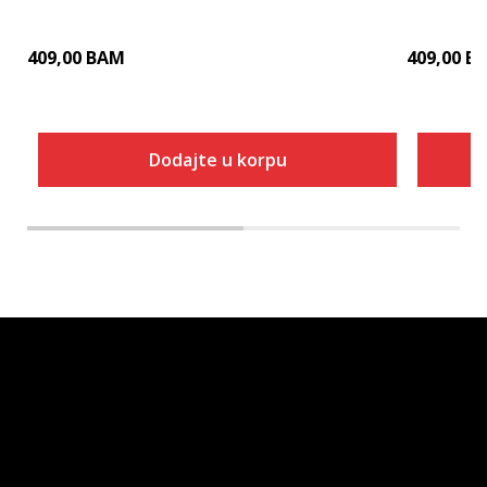
409,00
BAM
409,00
B
Dodajte u korpu