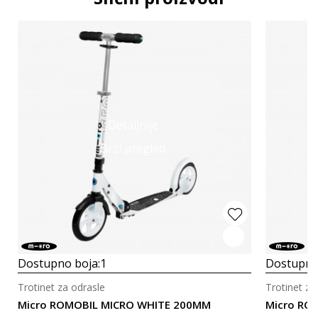
Detaljnije
Brzi pregled
Dostupno boja:
1
Dostupno
Trotinet za odrasle
Trotinet za
Micro ROMOBIL MICRO WHITE 200MM
Micro RO