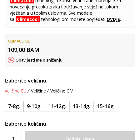
Climacool
tehnologija koristi ventilirane materijale za
povećanje protoka zraka i održavanje svježine tokom
vježbanja u toplim uslovima. Sve modele
sa
Climacool
tehnologijom možete pogledati
OVDJE
.
CLIMACOOL
109,00
BAM
Obavijesti me o sniženju
Izaberite veličinu:
Veličine EU
Veličine
Veličine CM
7-8g.
9-10g.
11-12g.
13-14g.
15-16g.
Izaberite količinu:
Dodaj u korpu