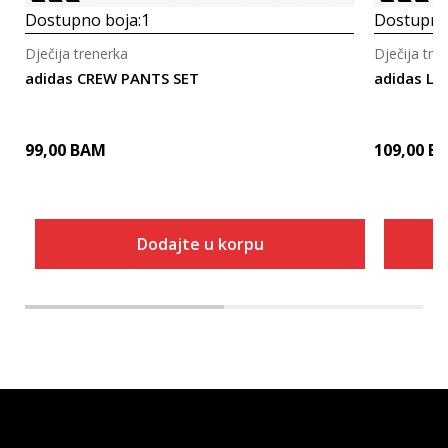
Dostupno boja:
1
Dostupno
Dječija trenerka
Dječija tre
adidas CREW PANTS SET
adidas LK
99,00
BAM
109,00
B
Dodajte u korpu