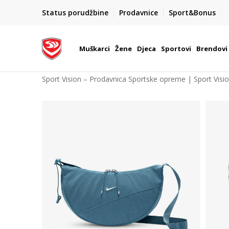
POZOVITE NAS NA : 055/490-400
Status porudžbine
Prodavnice
Sport&Bonus
daj više
Pon-Pet od 9h - 16h
Muškarci
Žene
Djeca
Sportovi
Brendovi
Sport Vision – Prodavnica Sportske opreme | Sport Visi