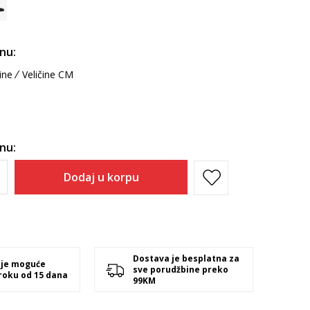
inu:
ine
Veličine CM
inu:
Dodaj u korpu
Dostava je besplatna za
 je moguće
sve porudžbine preko
 roku od 15 dana
99KM