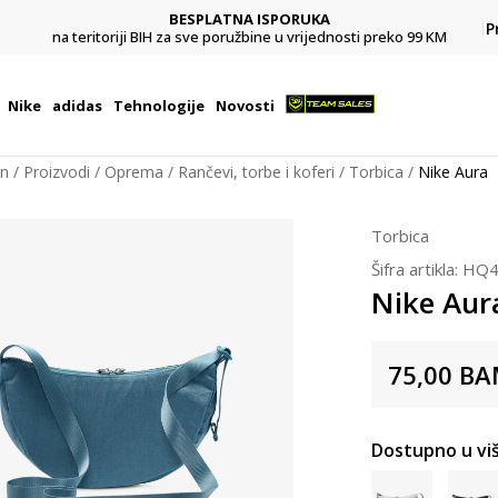
BESPLATNA ISPORUKA
Pl
P
na teritoriji BIH za sve poružbine u vrijednosti preko 99 KM
Nike
adidas
Tehnologije
Novosti
on
Proizvodi
Oprema
Rančevi, torbe i koferi
Torbica
Nike Aura
Torbica
Šifra artikla:
HQ4
Nike Aur
75,00
BA
Dostupno u viš