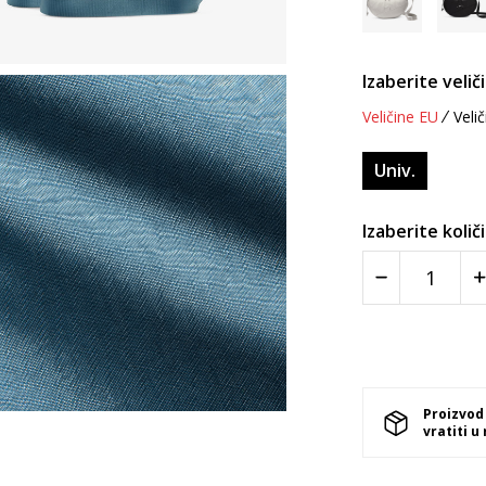
Izaberite velič
Veličine EU
Velič
Univ.
Izaberite količ
Proizvod
vratiti u