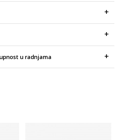
tupnost u radnjama
-50% U 
Dostupno