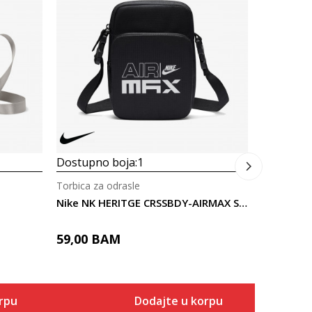
Torbica za
Nike Aura
89,00
B
Dostupno boja:
1
Torbica za odrasle
Nike NK HERITGE CRSSBDY-AIRMAX SP26
59,00
BAM
rpu
Dodajte u korpu