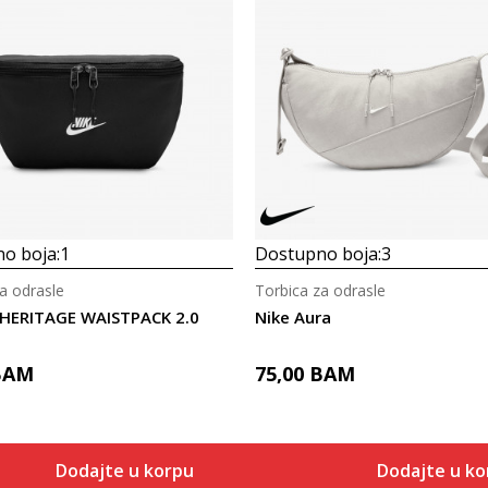
o boja:
1
Dostupno boja:
3
a odrasle
Torbica za odrasle
 HERITAGE WAISTPACK 2.0
Nike Aura
BAM
75,00
BAM
Dodajte u korpu
Dodajte u ko