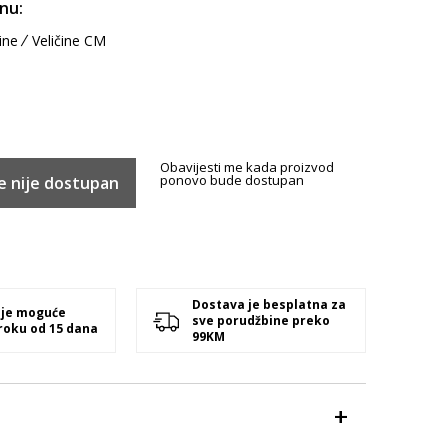
inu:
ine
Veličine CM
Obavijesti me kada proizvod
ponovo bude dostupan
e nije dostupan
Dostava je besplatna za
 je moguće
sve porudžbine preko
 roku od 15 dana
99KM