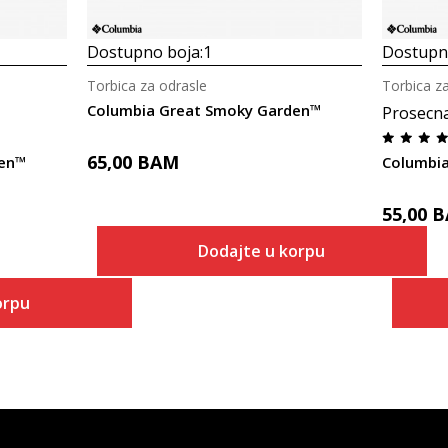
Dostupno boja:
1
Dostupno
Torbica za odrasle
Torbica z
Columbia Great Smoky Garden™
Prosecn
65,00
BAM
den™
Columbia
55,00
B
Dodajte u korpu
orpu