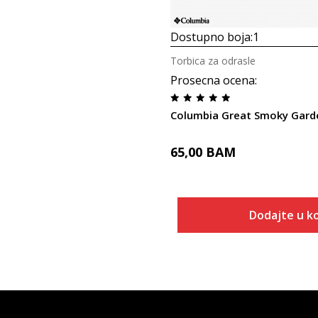
Dostupno boja:
1
Torbica za odrasle
Prosecna ocena
:
Columbia Great Smoky Gar
65,00
BAM
Dodajte u k