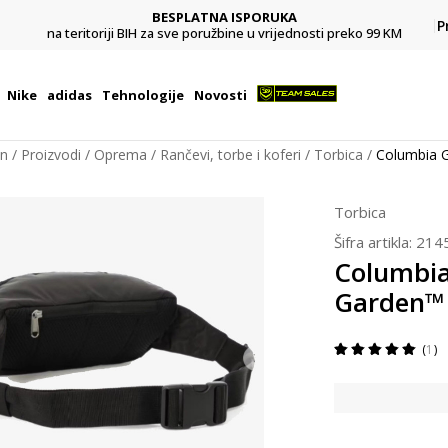
BESPLATNA ISPORUKA
Pl
P
na teritoriji BIH za sve poružbine u vrijednosti preko 99 KM
Nike
adidas
Tehnologije
Novosti
on
Proizvodi
Oprema
Rančevi, torbe i koferi
Torbica
Columbia 
Torbica
Šifra artikla:
214
Columbia
Garden™
1