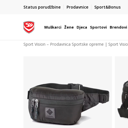
POZOVITE NAS NA : 055/490-400
Status porudžbine
Prodavnice
Sport&Bonus
daj više
Pon-Pet od 9h - 16h
Muškarci
Žene
Djeca
Sportovi
Brendovi
Sport Vision – Prodavnica Sportske opreme | Sport Visi