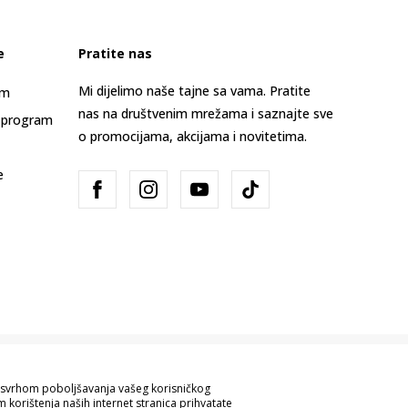
e
Pratite nas
Mi dijelimo naše tajne sa vama. Pratite
am
nas na društvenim mrežama i saznajte sve
 program
o promocijama, akcijama i novitetima.
e
Bosna i Hercegovina
Promijenite
sa svrhom poboljšavanja vašeg korisničkog
 korištenja naših internet stranica prihvatate