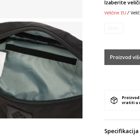
Izaberite velič
Veličine EU
Velič
Univ.
Proizvod viš
Proizvod
vratiti u
Specifikacija