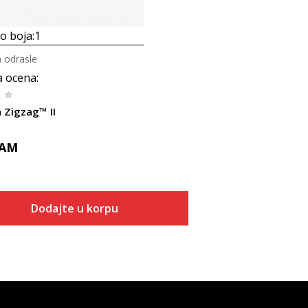
 boja:
1
a odrasle
a ocena
:
 Zigzag™ II
AM
Dodajte u korpu