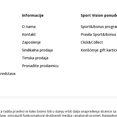
Informacije
Sport Vision ponud
O nama
Sport&Bonus progr
Kontakt
Pravila Sport&Bonus
Zaposlenje
Click&Collect
Sindikalna prodaja
Korišćenje gift kartic
Timska prodaja
Pronađite prodavnicu
sredstava
 radila pravilno te kako bismo bili u stanju vršiti dalja unapređenja stranice 
lase, omogućili funkcionalnost društvenih medija i analizirali promet. Nastavkom