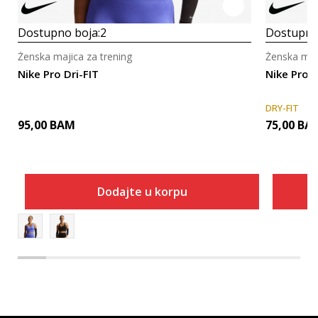
Dostupno boja:
2
Dostupno
Ženska majica za trening
Ženska maji
Nike Pro Dri-FIT
Nike Pro 
DRY-FIT
95,00
BAM
75,00
BA
Dodajte u korpu