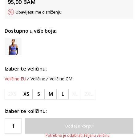
95,00
BAM
Obavijesti me o sniženju
Dostupno u više boja:
Izaberite veličinu:
Veličine EU
Veličine
Veličine CM
2XS
XS
S
M
L
XL
2XL
Izaberite količinu:
Dodaj u korpu
Potrebno je odabrati željenu veličinu