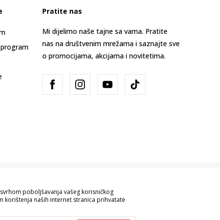
e
Pratite nas
Mi dijelimo naše tajne sa vama. Pratite
am
nas na društvenim mrežama i saznajte sve
 program
o promocijama, akcijama i novitetima.
e
Bosna i Hercegovina
Promijenite
sa svrhom poboljšavanja vašeg korisničkog
 korištenja naših internet stranica prihvatate
ve informacije kompletne i bez grešaka.
 robe možete provjeriti pozivom na broj