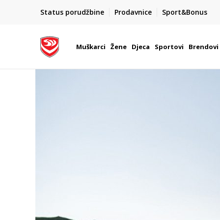
POZOVITE NAS NA : 055/490-400
Status porudžbine
Prodavnice
Sport&Bonus
daj više
Pon-Pet od 9h - 16h
Muškarci
Žene
Djeca
Sportovi
Brendovi