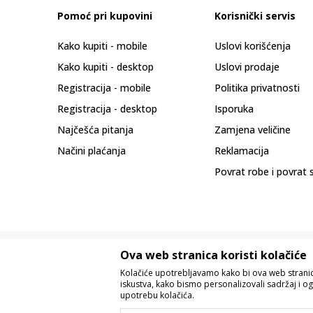
Pomoć pri kupovini
Korisnički servis
Kako kupiti - mobile
Uslovi korišćenja
Kako kupiti - desktop
Uslovi prodaje
Registracija - mobile
Politika privatnosti
Registracija - desktop
Isporuka
Najčešća pitanja
Zamjena veličine
Načini plaćanja
Reklamacija
Povrat robe i povrat 
Ova web stranica koristi kolačiće
Kolačiće upotrebljavamo kako bi ova web stranica
iskustva, kako bismo personalizovali sadržaj i og
upotrebu kolačića.
Nastojimo da budemo što precizniji u o
Svi artikli prikazani na sajtu su dio 