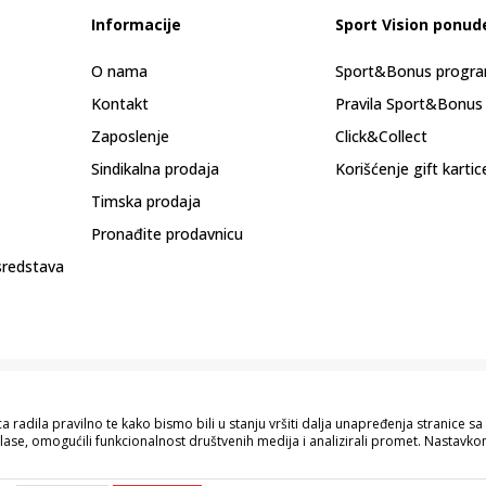
Informacije
Sport Vision ponud
O nama
Sport&Bonus progr
Kontakt
Pravila Sport&Bonus
Zaposlenje
Click&Collect
Sindikalna prodaja
Korišćenje gift kartic
Timska prodaja
Pronađite prodavnicu
sredstava
 radila pravilno te kako bismo bili u stanju vršiti dalja unapređenja stranice 
lase, omogućili funkcionalnost društvenih medija i analizirali promet. Nastavkom
pisu proizvoda, prikazu slika i samih cijena, ali ne možemo garantovati da su s
naše ponude i ne podrazumijeva da su dostupni u svakom trenutku. Raspoloživost