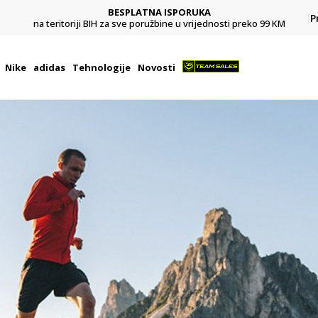
BESPLATNA ISPORUKA
Pl
P
na teritoriji BIH za sve poružbine u vrijednosti preko 99 KM
Nike
adidas
Tehnologije
Novosti