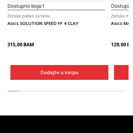
Dostupno boja:
1
Dostupno
Ženske patike za tenis
Ženska maji
Asics SOLUTION SPEED FF 4 CLAY
Asics MA
315,00
BAM
129,00
B
Dodajte u korpu