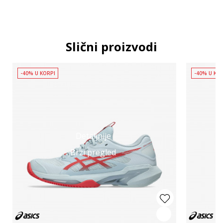
Slični proizvodi
-40% U KORPI
-40% U KO
Detaljnije
Brzi pregled