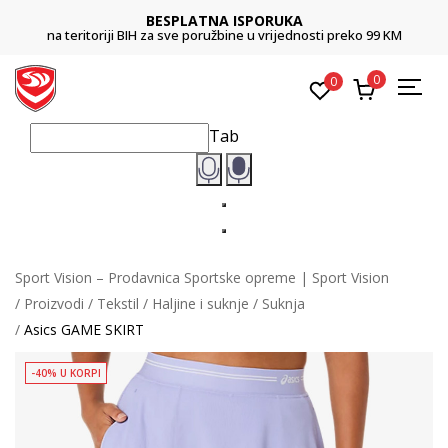
BESPLATNA ISPORUKA
na teritoriji BIH za sve poružbine u vrijednosti preko 99 KM
0
0
Tab
Sport Vision – Prodavnica Sportske opreme | Sport Vision
Proizvodi
Tekstil
Haljine i suknje
Suknja
Asics GAME SKIRT
-40% U KORPI