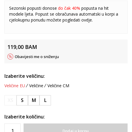
Sezonski popusti donose
do čak 40%
popusta na hit
modele ljeta. Popust se obračunava automatski u korpi a
cjelokupnu ponudu možete pogledati
ovdje
.
119,00
BAM
Obavijesti me o sniženju
Izaberite veličinu:
Veličine EU
Veličine
Veličine CM
XS
S
M
L
Izaberite količinu:
Dodaj u korpu