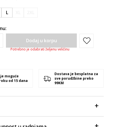
L
XL
2XL
inu:
Dodaj u korpu
Potrebno je odabrati željenu veličinu
Dostava je besplatna za
 je moguće
sve porudžbine preko
 roku od 15 dana
99KM
tupnost u radnjama