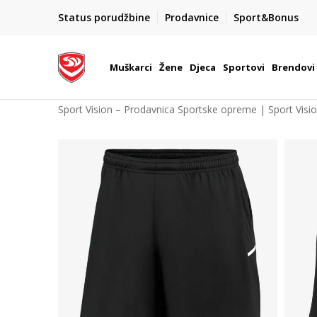
POZOVITE NAS NA : 055/490-400
Status porudžbine
Prodavnice
Sport&Bonus
daj više
Pon-Pet od 9h - 16h
Muškarci
Žene
Djeca
Sportovi
Brendovi
Sport Vision – Prodavnica Sportske opreme | Sport Visi