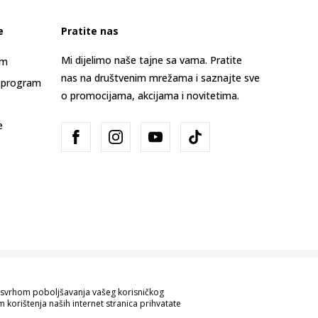
e
Pratite nas
Mi dijelimo naše tajne sa vama. Pratite
am
nas na društvenim mrežama i saznajte sve
 program
o promocijama, akcijama i novitetima.
e
Bosna i Hercegovina
Promijenite
sa svrhom poboljšavanja vašeg korisničkog
 korištenja naših internet stranica prihvatate