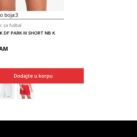
 boja:
3
c za fudbal
K DF PARK III SHORT NB K
AM
Dodajte u korpu