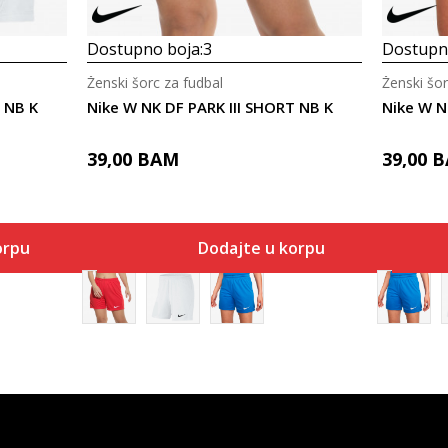
Dostupno boja:
3
Dostupno
Ženski šorc za fudbal
Ženski šor
 NB K
Nike W NK DF PARK III SHORT NB K
Nike W N
39,00
BAM
39,00
B
orpu
Dodajte u korpu