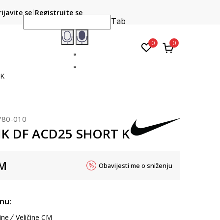
CLICK & COLLECT
atite karticom online i preuzmite u prodavnici po vašem
rijavite se
Registrujte se
do 6 mje
izboru
Tab
0
0
 K
780-010
NK DF ACD25 SHORT K
M
Obavijesti me o sniženju
inu:
ine
Veličine CM