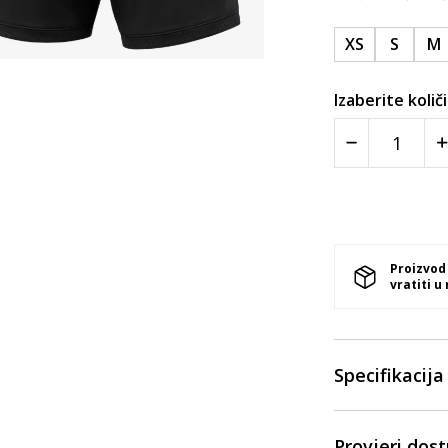
XS
S
M
Izaberite količ
Proizvod
vratiti u
Specifikacija
Provjeri dos