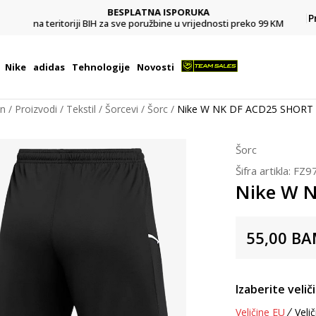
BESPLATNA ISPORUKA
Pl
P
na teritoriji BIH za sve poružbine u vrijednosti preko 99 KM
Nike
adidas
Tehnologije
Novosti
on
Proizvodi
Tekstil
Šorcevi
Šorc
Nike W NK DF ACD25 SHORT
Šorc
Šifra artikla:
FZ9
Nike W 
55,00
BA
Izaberite velič
Veličine EU
Velič