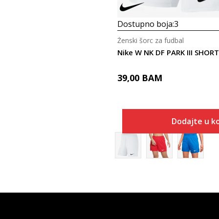
Dostupno boja:
3
Ženski šorc za fudbal
Nike W NK DF PARK III SHORT
39,00
BAM
Dodajte u k