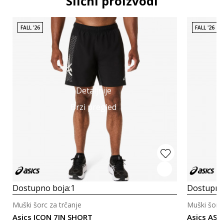
Slični proizvodi
FALL '26
FALL '26
Detaljnije
Brzi pregled
Dostupno boja:
1
Dostupno
Muški šorc za trčanje
Muški šorc 
Asics ICON 7IN SHORT
Asics ASI