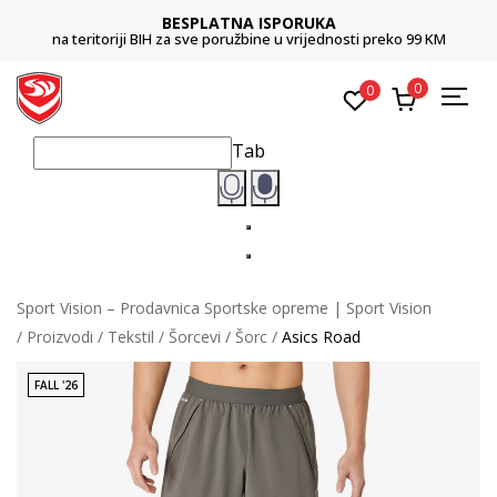
BESPLATNA ISPORUKA
na teritoriji BIH za sve poružbine u vrijednosti preko 99 KM
0
0
Tab
Sport Vision – Prodavnica Sportske opreme | Sport Vision
Proizvodi
Tekstil
Šorcevi
Šorc
Asics Road
FALL '26