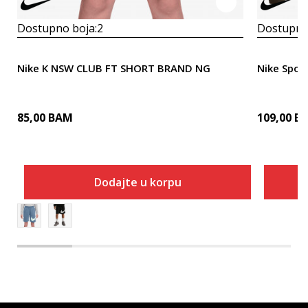
Dostupno boja:
2
Dostupno
Nike K NSW CLUB FT SHORT BRAND NG
Nike Spor
85,00
BAM
109,00
B
Dodajte u korpu