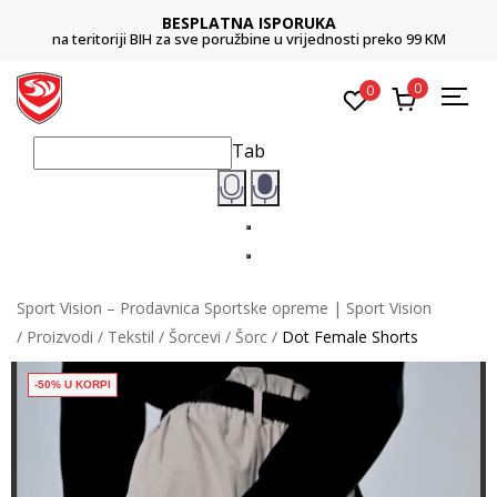
BESPLATNA ISPORUKA
na teritoriji BIH za sve poružbine u vrijednosti preko 99 KM
Plat
0
0
Tab
Sport Vision – Prodavnica Sportske opreme | Sport Vision
Proizvodi
Tekstil
Šorcevi
Šorc
Dot Female Shorts
-50% U KORPI