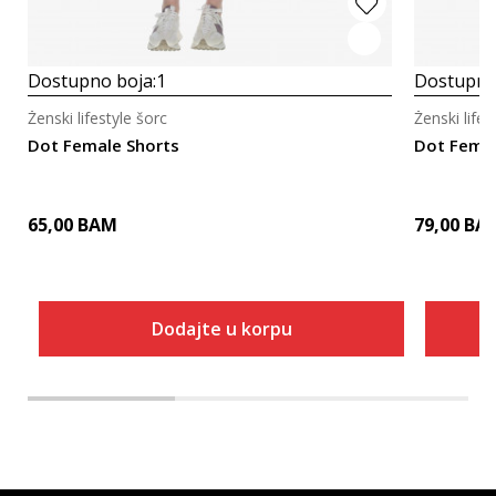
Dostupno boja:
1
Dostupno
Ženski lifestyle šorc
Ženski lifes
Dot Female Shorts
Dot Femal
65,00
BAM
79,00
BA
Dodajte u korpu