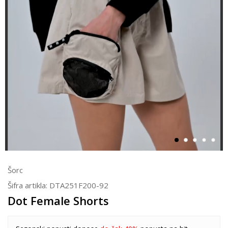
Šorc
Šifra artikla:
DTA251F200-92
Dot Female Shorts