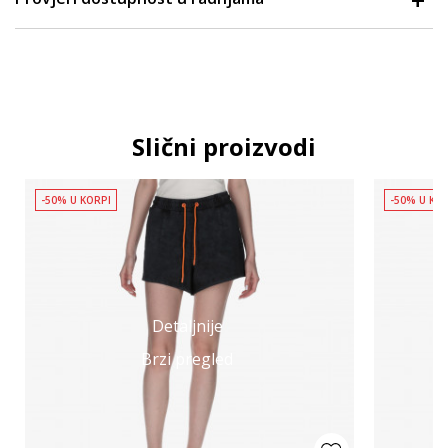
Slični proizvodi
-50% U KORPI
-50% U KO
Detaljnije
Brzi pregled