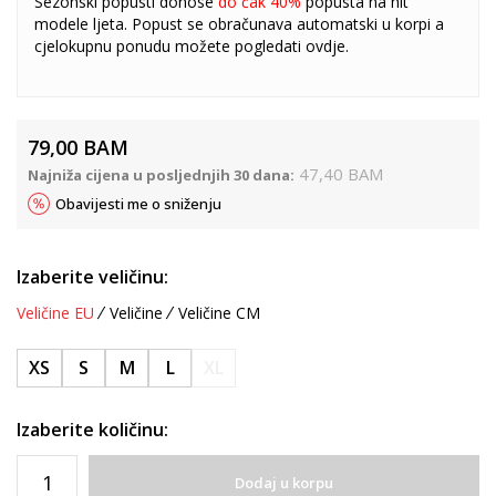
Sezonski popusti donose
do čak 40%
popusta na hit
modele ljeta. Popust se obračunava automatski u korpi a
cjelokupnu ponudu možete pogledati
ovdje
.
79,00
BAM
47,40
BAM
Najniža cijena u posljednjih 30 dana:
Obavijesti me o sniženju
Izaberite veličinu:
Veličine EU
Veličine
Veličine CM
XS
S
M
L
XL
Izaberite količinu:
Dodaj u korpu