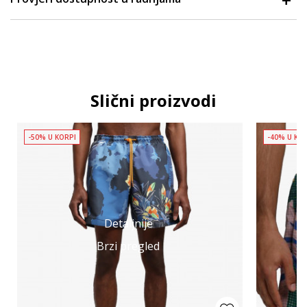
Slični proizvodi
-50% U KORPI
-40% U KO
Detaljnije
Brzi pregled