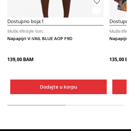
Dostupno boja:
1
Dostupno
Muški lifestyle šorc
Muški lifest
Napapijri V-VAIL BLUE AOP F9D
Napapijri 
139,00
BAM
135,00
B
Dodajte u korpu