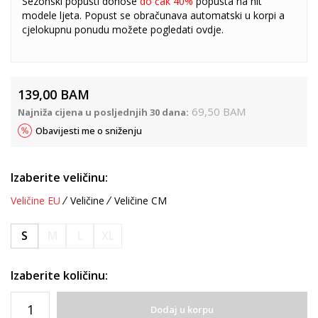
Sezonski popusti donose
do čak 40%
popusta na hit
modele ljeta. Popust se obračunava automatski u korpi a
cjelokupnu ponudu možete pogledati
ovdje
.
139,00
BAM
69,50
BAM
Najniža cijena u posljednjih 30 dana:
Obavijesti me o sniženju
Izaberite veličinu:
Veličine EU
Veličine
Veličine CM
S
M
L
XL
Izaberite količinu:
Dodaj u korpu