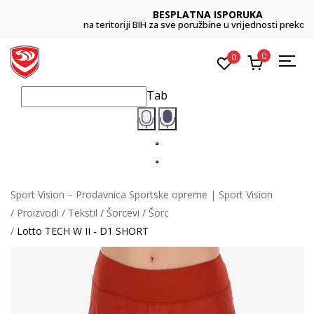
BESPLATNA ISPORUKA
na teritoriji BIH za sve poružbine u vrijednosti preko 99 KM
0
0
Tab
Sport Vision – Prodavnica Sportske opreme | Sport Vision
Proizvodi
Tekstil
Šorcevi
Šorc
Lotto TECH W II - D1 SHORT