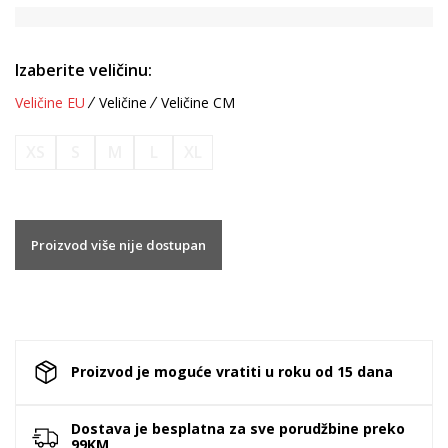
Izaberite veličinu:
Veličine EU
Veličine
Veličine CM
XS
S
M
L
XL
Proizvod više nije dostupan
Proizvod je moguće vratiti u roku od 15 dana
Dostava je besplatna za sve porudžbine preko
99KM