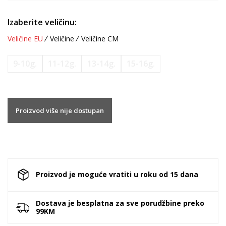
Izaberite veličinu:
Veličine EU
Veličine
Veličine CM
9-10g.
11-12g.
13-14g.
15-16g.
Proizvod više nije dostupan
Proizvod je moguće vratiti u roku od 15 dana
Dostava je besplatna za sve porudžbine preko
99KM