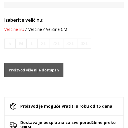
Izaberite veličinu:
Veličine EU
Veličine
Veličine CM
S
M
L
XL
2XL
3XL
4XL
Proizvod više nije dostupan
Proizvod je moguće vratiti u roku od 15 dana
Dostava je besplatna za sve porudžbine preko
99KM