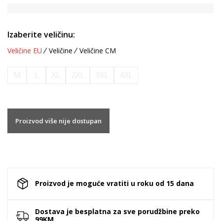
Izaberite veličinu:
Veličine EU
Veličine
Veličine CM
M
L
XL
2XL
3XL
4XL
Proizvod više nije dostupan
Proizvod je moguće vratiti u roku od 15 dana
Dostava je besplatna za sve porudžbine preko
99KM