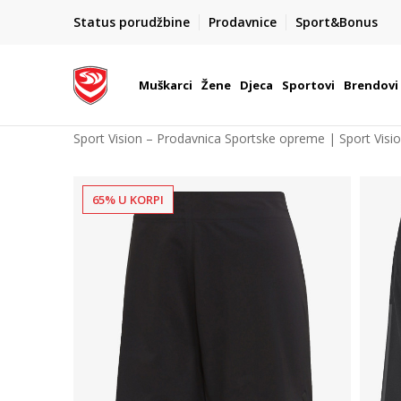
POZOVITE NAS NA : 055/490-400
Status porudžbine
Prodavnice
Sport&Bonus
daj više
Pon-Pet od 9h - 16h
Muškarci
Žene
Djeca
Sportovi
Brendovi
Sport Vision – Prodavnica Sportske opreme | Sport Visi
65% U KORPI