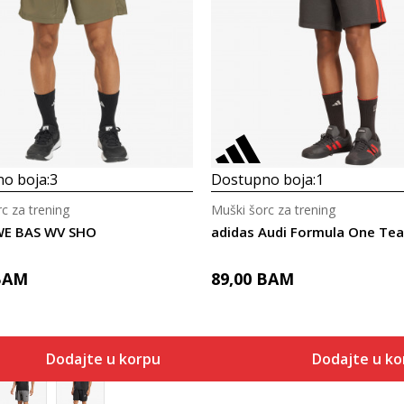
o boja:
3
Dostupno boja:
1
c za trening
Muški šorc za trening
WE BAS WV SHO
adidas Audi Formula One T
BAM
89,00
BAM
Dodajte u korpu
Dodajte u ko