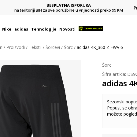
BESPLATNA ISPORUKA
Pl
P
na teritoriji BIH za sve poružbine u vrijednosti preko 99 KM
Nike
adidas
Tehnologije
Novosti
on
Proizvodi
Tekstil
Šorcevi
Šorc
adidas 4K_360 Z FWV 6
Šorc
Šifra artikla:
DS9
adidas 4
Sezonski popu
Popust se obra
možete pogled