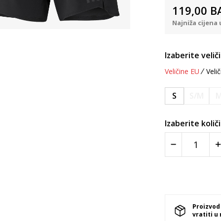
119,00
B
Najniža cijena 
Izaberite velič
Veličine EU
Velič
S
S/M
Izaberite količ
Proizvod
vratiti u