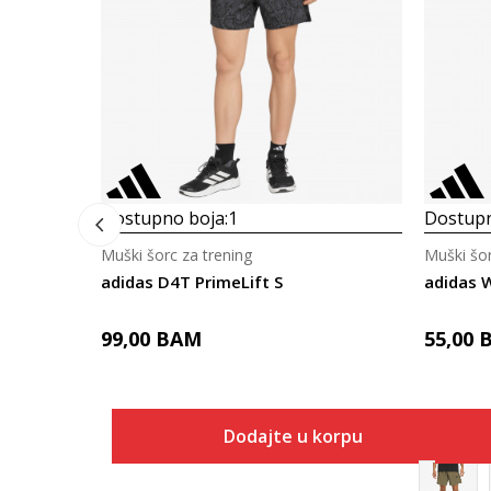
Dostupno boja:
1
Dostupn
Muški šorc za trening
Muški šor
adidas D4T PrimeLift S
adidas 
99,00
BAM
55,00
Dodajte u korpu