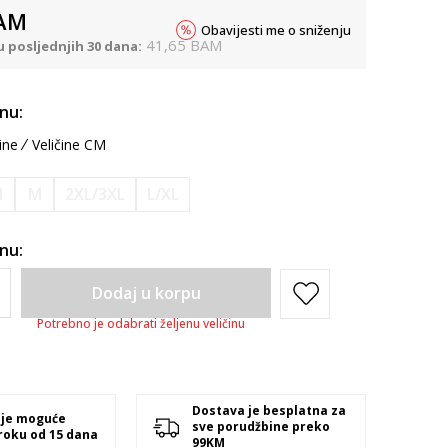
AM
Obavijesti me o sniženju
41,65
BAM
u posljednjih 30 dana:
inu:
ine
Veličine CM
M
M
2XL/3XL
L/XL
inu:
Dodaj u korpu
Potrebno je odabrati željenu veličinu
Dostava je besplatna za
 je moguće
sve porudžbine preko
 roku od 15 dana
99KM