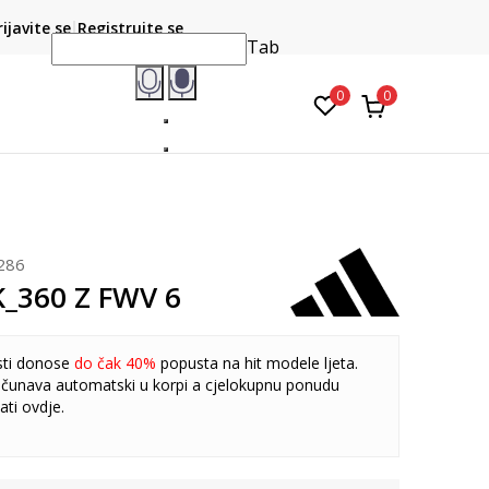
CLICK & COLLECT
atite karticom online i preuzmite u prodavnici po vašem
rijavite se
Registrujte se
do 6 mje
izboru
Tab
0
0
286
K_360 Z FWV 6
sti donose
do čak 40%
popusta na hit modele ljeta.
čunava automatski u korpi a cjelokupnu ponudu
ati
ovdje
.