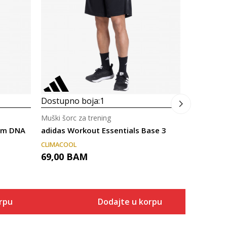
Prosecna
adidas Wo
CLIMACOOL
55,00
B
Dostupno boja:
1
Muški šorc za trening
eam DNA
adidas Workout Essentials Base 3
CLIMACOOL
69,00
BAM
rpu
Dodajte u korpu