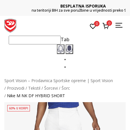
BESPLATNA ISPORUKA
na teritoriji BIH za sve poružbine u vrijednosti preko 99 KM
0
0
Tab
Sport Vision – Prodavnica Sportske opreme | Sport Vision
Proizvodi
Tekstil
Šorcevi
Šorc
Nike M NK DF HYBRID SHORT
60% U KORPI