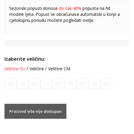
Sezonski popusti donose
do čak 40%
popusta na hit
modele ljeta. Popust se obračunava automatski u korpi a
cjelokupnu ponudu možete pogledati
ovdje
.
Izaberite veličinu:
Veličine EU
Veličine
Veličine CM
28
30
32
33
34
36
38
40
42
Proizvod više nije dostupan