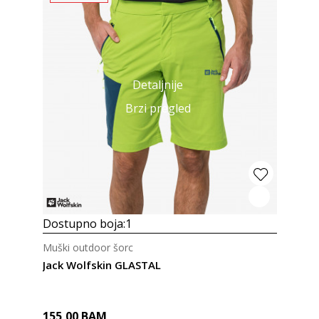
Detaljnije
Brzi pregled
Dostupno boja:
1
Muški outdoor šorc
Jack Wolfskin GLASTAL
155,00
BAM