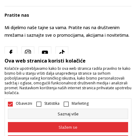
Pratite nas
Mi dijelimo naše tajne sa vama. Pratite nas na društvenim
mrežama i saznajte sve o promocijama, akcijama i novitetima.
Ova web stranica koristi kolačiće
Kolačiće upotrebljavamo kako bi ova web stranica radila pravilno te kako
bismo bili u stanju vršiti dalja unapređenja stranice sa svrhom
poboljšavanja vašeg korisničkog iskustva, kako bismo personalizovali
sadržaj i oglase, omogućili funkcionalnost društvenih medija i analizirali
promet. Nastavkom korištenja naših internet stranica prihvatate upotrebu
Bosna i Hercegovina
Promijenite
kolačića.
Obavezni
Statistika
Marketing
Saznaj više
Slažem se
Nastojimo da budemo što precizniji u opisu proizvoda, prikazu slika i