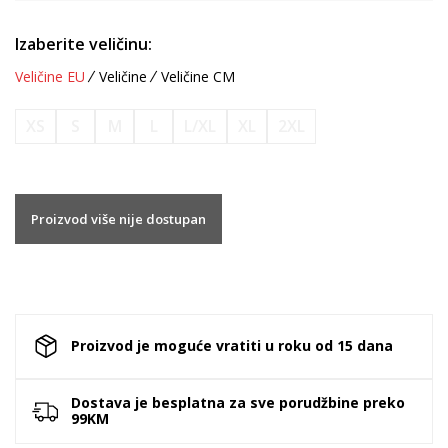
Izaberite veličinu:
Veličine EU
Veličine
Veličine CM
XS
S
M
L
L/XL
XL
2XL
Proizvod više nije dostupan
Proizvod je moguće vratiti u roku od 15 dana
Dostava je besplatna za sve porudžbine preko
99KM