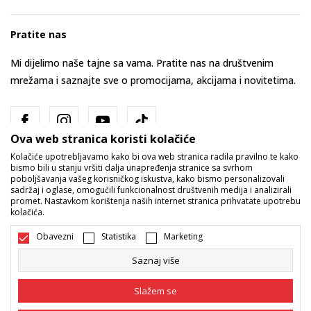
Pratite nas
Mi dijelimo naše tajne sa vama. Pratite nas na društvenim
mrežama i saznajte sve o promocijama, akcijama i novitetima.
Ova web stranica koristi kolačiće
Kolačiće upotrebljavamo kako bi ova web stranica radila pravilno te kako
bismo bili u stanju vršiti dalja unapređenja stranice sa svrhom
poboljšavanja vašeg korisničkog iskustva, kako bismo personalizovali
sadržaj i oglase, omogućili funkcionalnost društvenih medija i analizirali
promet. Nastavkom korištenja naših internet stranica prihvatate upotrebu
Bosna i Hercegovina
Promijenite
kolačića.
Obavezni
Statistika
Marketing
Saznaj više
Slažem se
Nastojimo da budemo što precizniji u opisu proizvoda, prikazu slika i