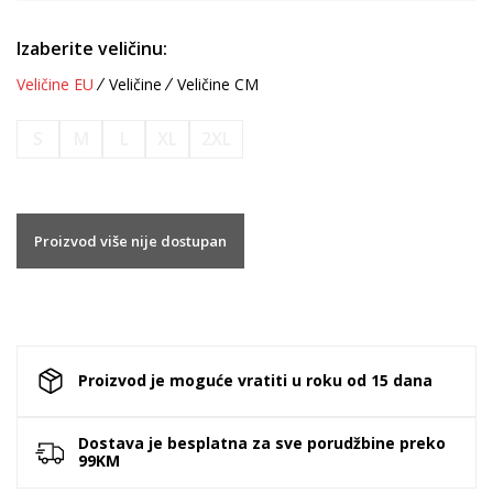
Izaberite veličinu:
Veličine EU
Veličine
Veličine CM
S
M
L
XL
2XL
Proizvod više nije dostupan
Proizvod je moguće vratiti u roku od 15 dana
Dostava je besplatna za sve porudžbine preko
99KM