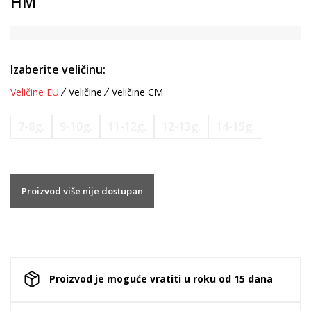
HM
Izaberite veličinu:
Veličine EU
Veličine
Veličine CM
7-8g.
9-10g.
11-12g.
12-13g.
14-15g.
Proizvod više nije dostupan
Proizvod je moguće vratiti u roku od 15 dana