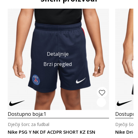
Detaljnije
Brzi pregled
Dostupno boja:
1
Dostupno
Dječiji šorc za fudbal
Dječiji šorc
Nike PSG Y NK DF ACDPR SHORT KZ ESN
Nike Dri-FI