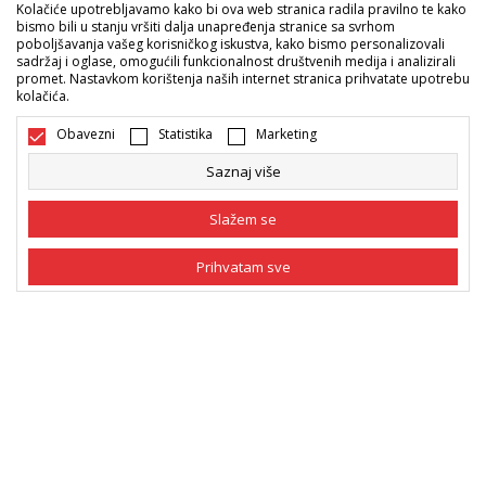
Kolačiće upotrebljavamo kako bi ova web stranica radila pravilno te kako
Informacije
bismo bili u stanju vršiti dalja unapređenja stranice sa svrhom
poboljšavanja vašeg korisničkog iskustva, kako bismo personalizovali
sadržaj i oglase, omogućili funkcionalnost društvenih medija i analizirali
promet. Nastavkom korištenja naših internet stranica prihvatate upotrebu
Sport Vision ponude
kolačića.
Obavezni
Statistika
Marketing
Pratite nas
Saznaj više
Mi dijelimo naše tajne sa vama. Pratite nas na društvenim
mrežama i saznajte sve o promocijama, akcijama i novitetima.
Slažem se
Prihvatam sve
Obavezni
Obavezni kolačići čine stranicu upotrebljivom
omogućavajući osnovne funkcije kao što su
navigacija stranicom i pristup zaštićenim
Statistika
područjima. Sport Vision koristi kolačiće koji su
nužni za ispravno funkcionisanje naše web stranice
Marketing
kako bismo omogućili pojedine tehničke funkcije i
tako Vam osigurali pozitivno korisničko iskustvo.
Bosna i Hercegovina
Promijenite