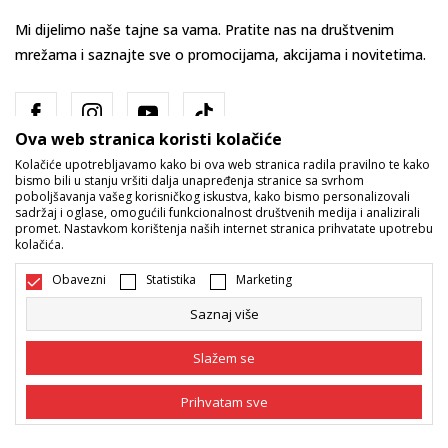
Mi dijelimo naše tajne sa vama. Pratite nas na društvenim
mrežama i saznajte sve o promocijama, akcijama i novitetima.
Ova web stranica koristi kolačiće
Kolačiće upotrebljavamo kako bi ova web stranica radila pravilno te kako
bismo bili u stanju vršiti dalja unapređenja stranice sa svrhom
poboljšavanja vašeg korisničkog iskustva, kako bismo personalizovali
sadržaj i oglase, omogućili funkcionalnost društvenih medija i analizirali
promet. Nastavkom korištenja naših internet stranica prihvatate upotrebu
Bosna i Hercegovina
Promijenite
kolačića.
Obavezni
Statistika
Marketing
Saznaj više
Slažem se
Nastojimo da budemo što precizniji u opisu proizvoda, prikazu slika i
Prihvatam sve
samih cijena, ali ne možemo garantovati da su sve informacije kompletne
i bez grešaka. Svi artikli prikazani na sajtu su dio naše ponude i ne
podrazumijeva da su dostupni u svakom trenutku. Raspoloživost robe