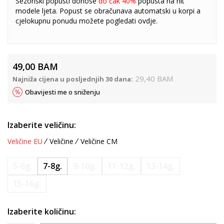
Sezonski popusti donose
do čak 40%
popusta na hit
modele ljeta. Popust se obračunava automatski u korpi a
cjelokupnu ponudu možete pogledati
ovdje
.
49,00
BAM
29,40
BAM
Najniža cijena u posljednjih 30 dana:
Obavijesti me o sniženju
Izaberite veličinu:
Veličine EU
Veličine
Veličine CM
5-6g.
7-8g.
9-10g.
11-12g.
13-14g.
15-16g.
Izaberite količinu: