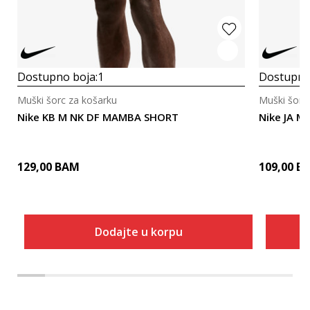
Dostupno boja:
1
Dostupno
Muški šorc za košarku
Muški šorc
Nike KB M NK DF MAMBA SHORT
Nike JA M
129,00
BAM
109,00
B
Dodajte u korpu