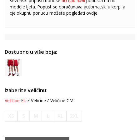
Sezonski popusti donose
do čak 40%
popusta na hit
modele ljeta. Popust se obračunava automatski u korpi a
cjelokupnu ponudu možete pogledati
ovdje
.
Dostupno u više boja:
Izaberite veličinu:
Veličine EU
Veličine
Veličine CM
XS
S
M
L
XL
2XL