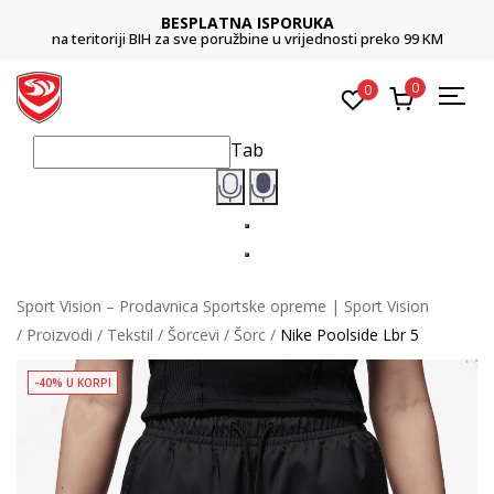
BESPLATNA ISPORUKA
na teritoriji BIH za sve poružbine u vrijednosti preko 99 KM
0
0
Tab
Sport Vision – Prodavnica Sportske opreme | Sport Vision
Proizvodi
Tekstil
Šorcevi
Šorc
Nike Poolside Lbr 5
-40% U KORPI