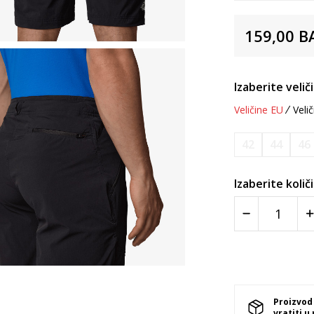
159,00
B
Izaberite velič
Veličine EU
Velič
42
44
46
Izaberite količ
Proizvod
vratiti u