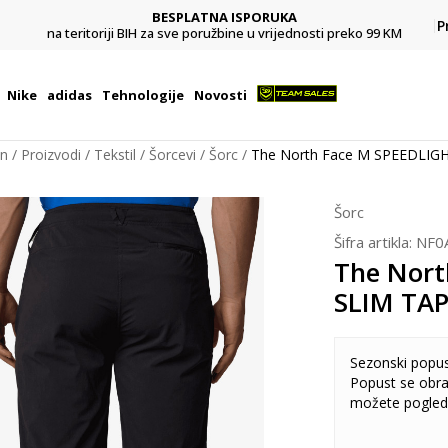
BESPLATNA ISPORUKA
Pl
P
na teritoriji BIH za sve poružbine u vrijednosti preko 99 KM
Nike
adidas
Tehnologije
Novosti
on
Proizvodi
Tekstil
Šorcevi
Šorc
The North Face M SPEEDLI
Šorc
Šifra artikla:
NF0
The Nort
SLIM TA
Sezonski popu
Popust se obra
možete pogled