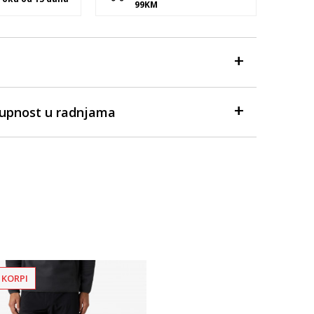
99KM
tupnost u radnjama
 KORPI