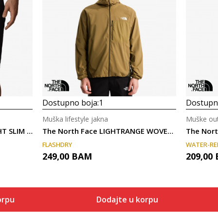
Dostupno boja:
1
Dostupno
Muška lifestyle jakna
Muške out
The North Face M SPEEDLIGHT SLIM TAPERED SHORT
The North Face LIGHTRANGE WOVEN JACKET
The Nort
FLASHDRY
WATER-RE
249,00
BAM
209,00
orpu
Dodajte u korpu