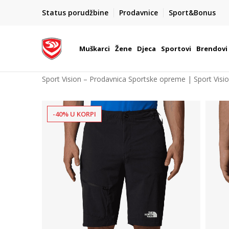
POZOVITE NAS NA : 055/490-400
Status porudžbine
Prodavnice
Sport&Bonus
daj više
Pon-Pet od 9h - 16h
Muškarci
Žene
Djeca
Sportovi
Brendovi
Sport Vision – Prodavnica Sportske opreme | Sport Visi
-40% U KORPI