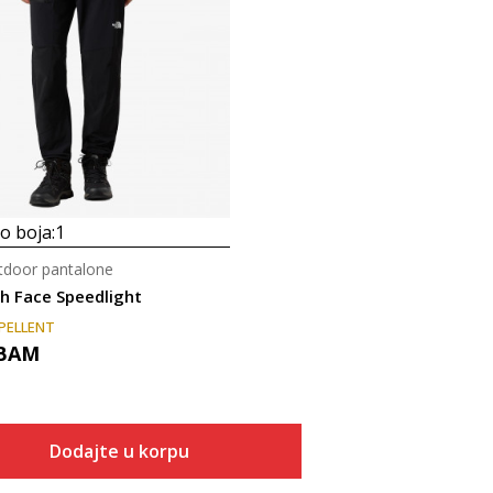
 boja:
1
door pantalone
h Face Speedlight
PELLENT
BAM
Dodajte u korpu