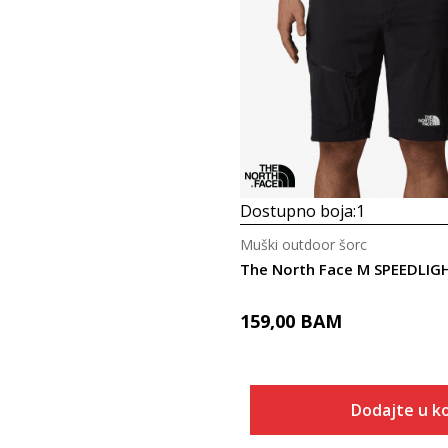
Dostupno boja:
1
Muški outdoor šorc
159,00
BAM
Dodajte u k