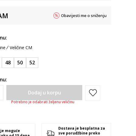
AM
Obavijesti me o sniženju
inu:
ine
Veličine CM
48
50
52
inu:
Dodaj u korpu
Potrebno je odabrati željenu veličinu
Dostava je besplatna za
 je moguće
sve porudžbine preko
 roku od 15 dana