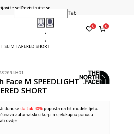
CLICK & COLLECT
atite karticom online i preuzmite u prodavnici po vašem
rijavite se
Registrujte se
do 6 mje
izboru
Tab
0
0
GHT SLIM TAPERED SHORT
A82694H01
h Face M SPEEDLIGHT
PERED SHORT
sti donose
do čak 40%
popusta na hit modele ljeta.
čunava automatski u korpi a cjelokupnu ponudu
ati
ovdje
.