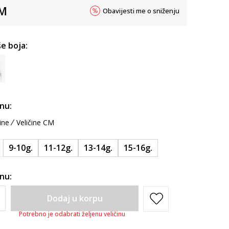
M
Obavijesti me o sniženju
e boja:
inu:
ine
Veličine CM
9-10g.
11-12g.
13-14g.
15-16g.
inu:
Dodaj u korpu
Potrebno je odabrati željenu veličinu