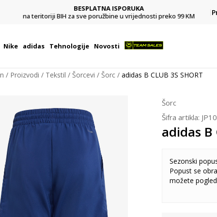
BESPLATNA ISPORUKA
Pl
P
na teritoriji BIH za sve poružbine u vrijednosti preko 99 KM
Nike
adidas
Tehnologije
Novosti
on
Proizvodi
Tekstil
Šorcevi
Šorc
adidas B CLUB 3S SHORT
Šorc
Šifra artikla:
JP1
adidas B
Sezonski popu
Popust se obra
možete pogled