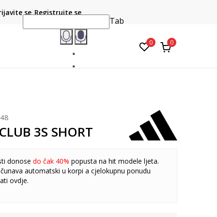
CLICK & COLLECT
atite karticom online i preuzmite u prodavnici po vašem
rijavite se
Registrujte se
do 6 mje
izboru
Tab
0
0
048
 CLUB 3S SHORT
sti donose
do čak 40%
popusta na hit modele ljeta.
čunava automatski u korpi a cjelokupnu ponudu
ati
ovdje
.