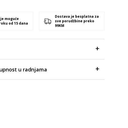
Dostava je besplatna za
 je moguće
sve porudžbine preko
 roku od 15 dana
99KM
tupnost u radnjama