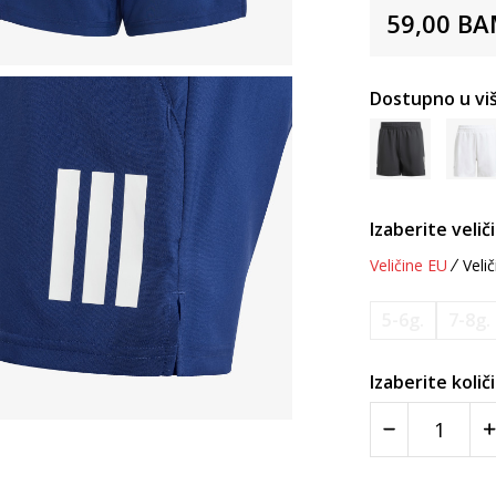
59,00
BA
Dostupno u viš
Izaberite velič
Veličine EU
Velič
5-6g.
7-8g.
Izaberite količ