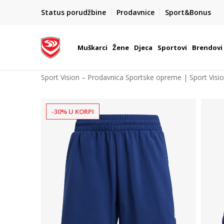
POZOVITE NAS NA : 055/490-400
Status porudžbine
Prodavnice
Sport&Bonus
daj više
Pon-Pet od 9h - 16h
Muškarci
Žene
Djeca
Sportovi
Brendovi
Sport Vision – Prodavnica Sportske opreme | Sport Visi
-30% U KORPI