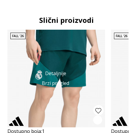
Slični proizvodi
FALL '26
FALL '26
Detaljnije
Brzi pregled
Dostupno boja:
1
Dostupno