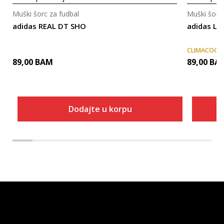
Muški šorc za fudbal
Muški šorc 
adidas REAL DT SHO
adidas LF
CLIMACOOL
89,00
BAM
89,00
BA
Dodajte u korpu