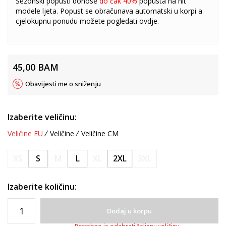
Sezonski popusti donose
do čak 40%
popusta na hit
modele ljeta. Popust se obračunava automatski u korpi a
cjelokupnu ponudu možete pogledati
ovdje
.
45,00
BAM
Obavijesti me o sniženju
Izaberite veličinu:
Veličine EU
Veličine
Veličine CM
XS
S
M
L
XL
2XL
3XL
Izaberite količinu:
Dodaj u korpu