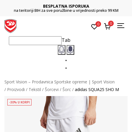
BESPLATNA ISPORUKA
na teritoriji BIH za sve poružbine u vrijednosti preko 99 KM
0
0
Tab
Sport Vision – Prodavnica Sportske opreme | Sport Vision
Proizvodi
Tekstil
Šorcevi
Šorc
adidas SQUA25 SHO M
-30% U KORPI