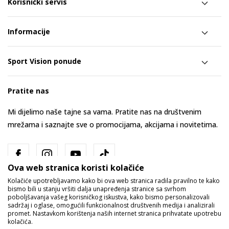
Korisnički servis
Informacije
Sport Vision ponude
Pratite nas
Mi dijelimo naše tajne sa vama. Pratite nas na društvenim
mrežama i saznajte sve o promocijama, akcijama i novitetima.
Ova web stranica koristi kolačiće
Kolačiće upotrebljavamo kako bi ova web stranica radila pravilno te kako
bismo bili u stanju vršiti dalja unapređenja stranice sa svrhom
poboljšavanja vašeg korisničkog iskustva, kako bismo personalizovali
sadržaj i oglase, omogućili funkcionalnost društvenih medija i analizirali
promet. Nastavkom korištenja naših internet stranica prihvatate upotrebu
Bosna i Hercegovina
Promijenite
kolačića.