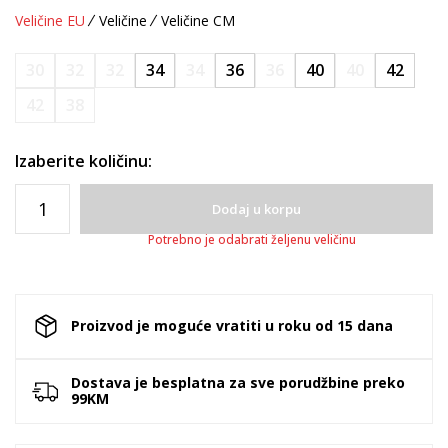
Veličine EU
Veličine
Veličine CM
30
32
32
34
34
36
36
40
40
42
42
38
Izaberite količinu:
Dodaj u korpu
Potrebno je odabrati željenu veličinu
Proizvod je moguće vratiti u roku od 15 dana
Dostava je besplatna za sve porudžbine preko
99KM