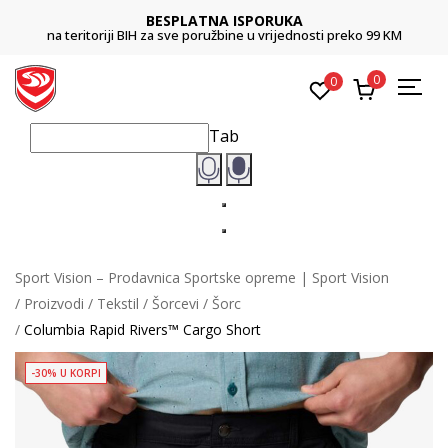
BESPLATNA ISPORUKA
na teritoriji BIH za sve poružbine u vrijednosti preko 99 KM
0
0
Tab
Sport Vision – Prodavnica Sportske opreme | Sport Vision
Proizvodi
Tekstil
Šorcevi
Šorc
Columbia Rapid Rivers™ Cargo Short
-30% U KORPI