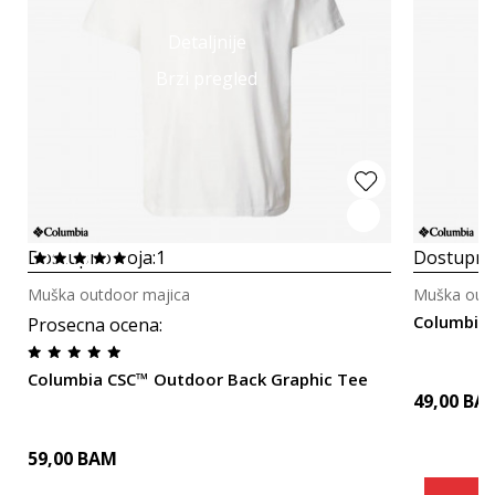
Detaljnije
Brzi pregled
Dostupno boja:
1
Dostupno
Muška outdoor majica
Muška outd
Columbia 
Prosecna ocena
:
Columbia CSC™ Outdoor Back Graphic Tee
49,00
BA
59,00
BAM