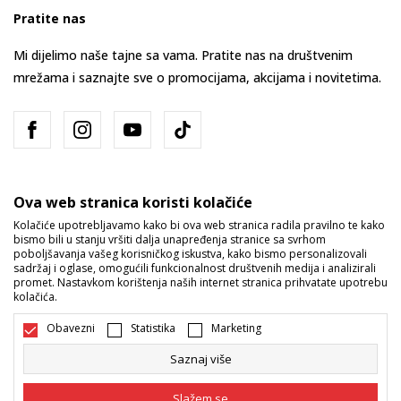
Pratite nas
Mi dijelimo naše tajne sa vama. Pratite nas na društvenim
mrežama i saznajte sve o promocijama, akcijama i novitetima.
Ova web stranica koristi kolačiće
Kolačiće upotrebljavamo kako bi ova web stranica radila pravilno te kako
bismo bili u stanju vršiti dalja unapređenja stranice sa svrhom
Bosna i Hercegovina
Promijenite
poboljšavanja vašeg korisničkog iskustva, kako bismo personalizovali
sadržaj i oglase, omogućili funkcionalnost društvenih medija i analizirali
promet. Nastavkom korištenja naših internet stranica prihvatate upotrebu
kolačića.
Obavezni
Statistika
Marketing
Saznaj više
Nastojimo da budemo što precizniji u opisu proizvoda, prikazu slika i
samih cijena, ali ne možemo garantovati da su sve informacije kompletne
Slažem se