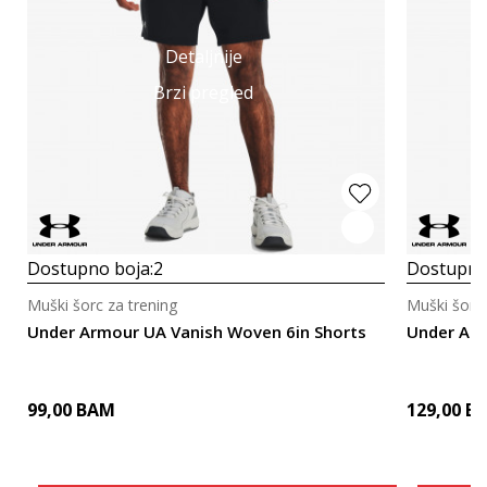
Detaljnije
Brzi pregled
Dostupno boja:
2
Dostupno
Muški šorc za trening
Muški šorc 
Under Armour UA Vanish Woven 6in Shorts
Under Ar
99,00
BAM
129,00
B