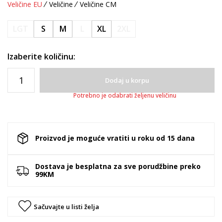
Veličine EU
Veličine
Veličine CM
LGT
S
M
L
XL
2XL
Izaberite količinu:
Dodaj u korpu
Potrebno je odabrati željenu veličinu
Proizvod je moguće vratiti u roku od 15 dana
Dostava je besplatna za sve porudžbine preko
99KM
Sačuvajte u listi želja