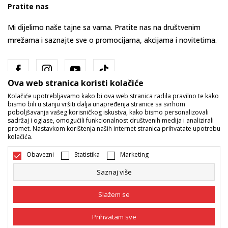
Pratite nas
Mi dijelimo naše tajne sa vama. Pratite nas na društvenim
mrežama i saznajte sve o promocijama, akcijama i novitetima.
Ova web stranica koristi kolačiće
Kolačiće upotrebljavamo kako bi ova web stranica radila pravilno te kako
bismo bili u stanju vršiti dalja unapređenja stranice sa svrhom
poboljšavanja vašeg korisničkog iskustva, kako bismo personalizovali
sadržaj i oglase, omogućili funkcionalnost društvenih medija i analizirali
promet. Nastavkom korištenja naših internet stranica prihvatate upotrebu
Bosna i Hercegovina
Promijenite
kolačića.
Obavezni
Statistika
Marketing
Saznaj više
Slažem se
Nastojimo da budemo što precizniji u opisu proizvoda, prikazu slika i
Prihvatam sve
samih cijena, ali ne možemo garantovati da su sve informacije kompletne
i bez grešaka. Svi artikli prikazani na sajtu su dio naše ponude i ne