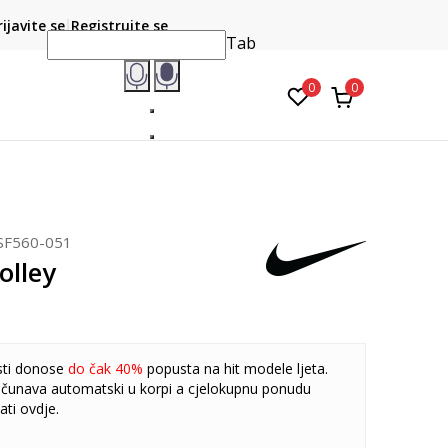
CLICK & COLLECT
atite karticom online i preuzmite u prodavnici po vašem
rijavite se
Registrujte se
do 6 mje
izboru
Tab
0
0
SF560-051
olley
sti donose
do čak 40%
popusta na hit modele ljeta.
čunava automatski u korpi a cjelokupnu ponudu
ati
ovdje
.