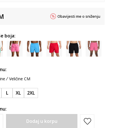
M
Obavijesti me o sniženju
e boja:
inu:
ine
Veličine CM
L
XL
2XL
inu:
Dodaj u korpu