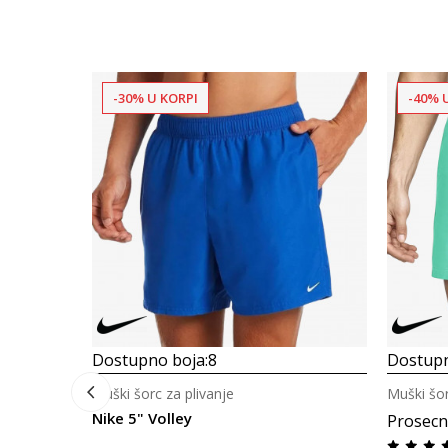
-30% U KORPI
-40% 
Dostupno boja:
8
Dostupn
Muški šorc za plivanje
Muški šor
Nike 5" Volley
Prosecn