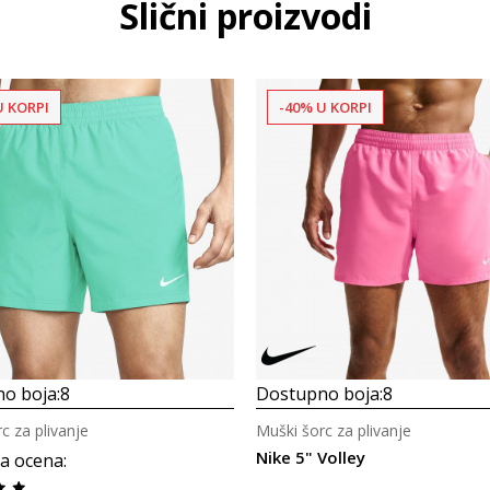
Slični proizvodi
U KORPI
-40% U KORPI
o boja:
8
Dostupno boja:
8
c za plivanje
Muški šorc za plivanje
Nike 5" Volley
a ocena
: