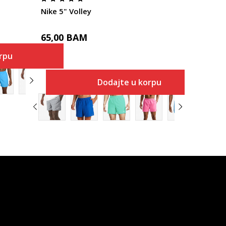
Nike 5" Volley
65,00
BAM
rpu
Dodajte u korpu