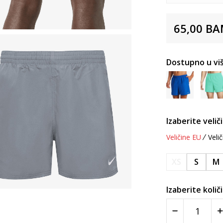
65,00
BA
Dostupno u viš
Izaberite velič
Veličine EU
Velič
XS
S
M
Izaberite količ