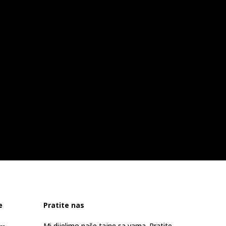
e
Pratite nas
Mi dijelimo naše tajne sa vama. Pratite