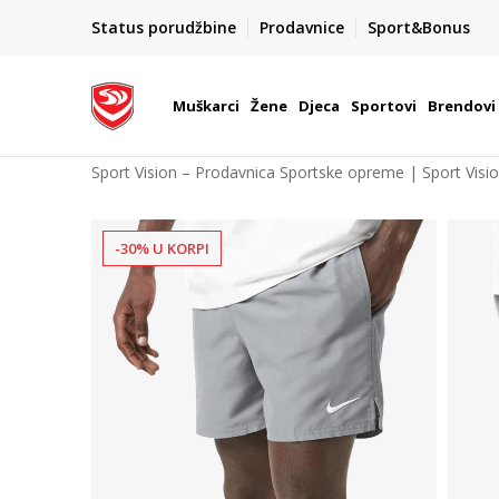
POZOVITE NAS NA : 055/490-400
Status porudžbine
Prodavnice
Sport&Bonus
daj više
Pon-Pet od 9h - 16h
Muškarci
Žene
Djeca
Sportovi
Brendovi
Sport Vision – Prodavnica Sportske opreme | Sport Visi
-30% U KORPI