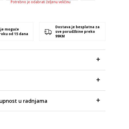
Potrebno je odabrati željenu veličinu
Dostava je besplatna za
 je moguće
sve porudžbine preko
 roku od 15 dana
99KM
tupnost u radnjama