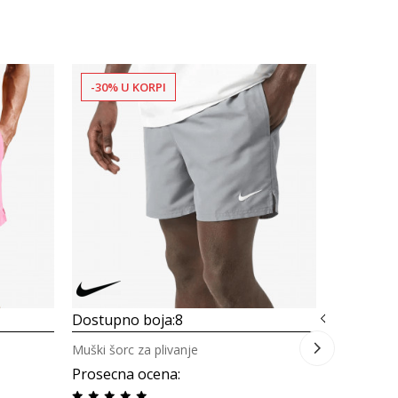
-30% U KORPI
-30% U 
Dostupno
Muški šorc 
Nike 5" Vo
65,00
B
Dostupno boja:
8
Muški šorc za plivanje
Prosecna ocena
: