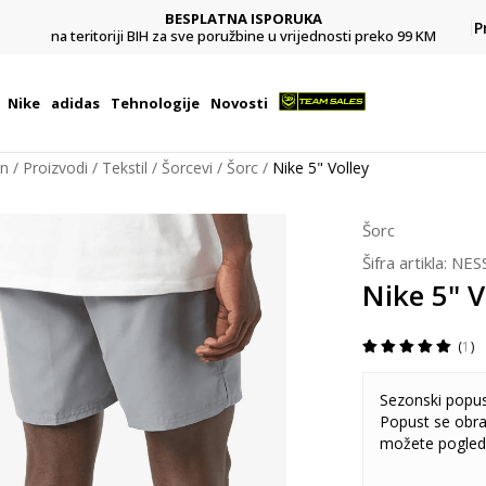
BESPLATNA ISPORUKA
Pl
P
na teritoriji BIH za sve poružbine u vrijednosti preko 99 KM
Nike
adidas
Tehnologije
Novosti
on
Proizvodi
Tekstil
Šorcevi
Šorc
Nike 5" Volley
Šorc
Šifra artikla:
NES
Nike 5" V
1
Sezonski popu
Popust se obra
možete pogled