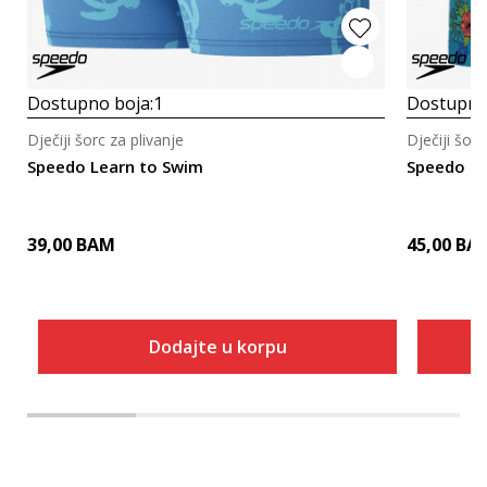
Dostupno boja:
1
Dostupno
Dječiji šorc za plivanje
Dječiji šorc
Speedo Learn to Swim
Speedo L
39,00
BAM
45,00
BA
Dodajte u korpu