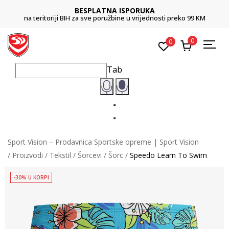
BESPLATNA ISPORUKA
na teritoriji BIH za sve poružbine u vrijednosti preko 99 KM
0
0
Tab
Sport Vision – Prodavnica Sportske opreme | Sport Vision
Proizvodi
Tekstil
Šorcevi
Šorc
Speedo Learn To Swim
-30% U KORPI