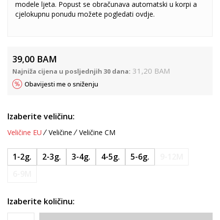
modele ljeta. Popust se obračunava automatski u korpi a
cjelokupnu ponudu možete pogledati
ovdje
.
39,00
BAM
31,20
BAM
Najniža cijena u posljednjih 30 dana:
Obavijesti me o sniženju
Izaberite veličinu:
Veličine EU
Veličine
Veličine CM
1-2g.
2-3g.
3-4g.
4-5g.
5-6g.
9-12M
6-9M
Izaberite količinu: