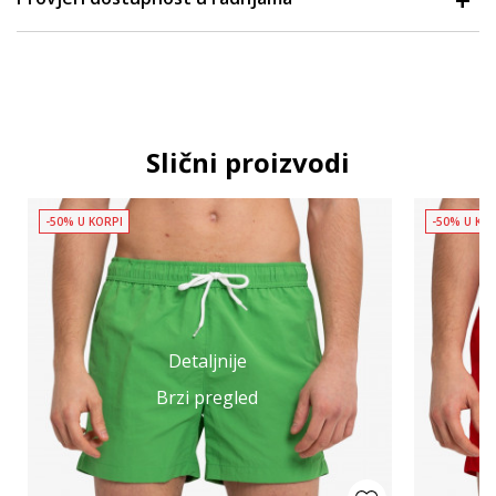
Slični proizvodi
-50% U KORPI
-50% U KO
Detaljnije
Brzi pregled