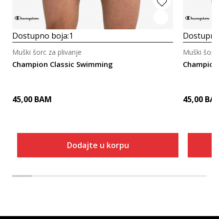
Dostupno boja:
1
Dostupno
Muški šorc za plivanje
Muški šorc 
Champion Classic Swimming
Champion 
45,00
BAM
45,00
BA
Dodajte u korpu