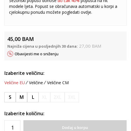
Sezonski popusti donose
do čak 40%
popusta na hit
modele ljeta. Popust se obračunava automatski u korpi a
cjelokupnu ponudu možete pogledati
ovdje
.
45,00
BAM
27,00
BAM
Najniža cijena u posljednjih 30 dana:
Obavijesti me o sniženju
Izaberite veličinu:
Veličine EU
Veličine
Veličine CM
S
M
L
XL
2XL
3XL
Izaberite količinu:
Dodaj u korpu