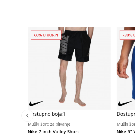
60% U KORPI
-30% 
Dostupno boja:
1
Dostupn
Muški šorc za plivanje
Muški šor
Nike 7 inch Volley Short
Nike 5" 