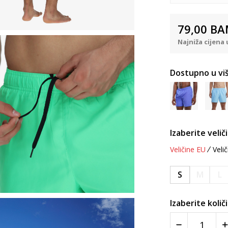
79,00
BA
Najniža cijena 
Dostupno u viš
Izaberite velič
Veličine EU
Velič
S
M
L
Izaberite količ