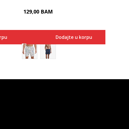
129,00
BAM
rpu
Dodajte u korpu