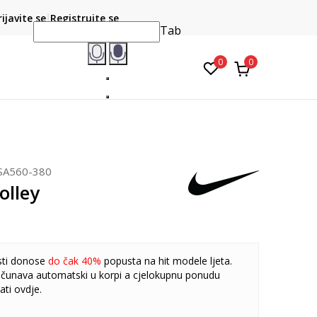
CLICK & COLLECT
atite karticom online i preuzmite u prodavnici po vašem
rijavite se
Registrujte se
do 6 mje
izboru
Tab
0
0
SA560-380
olley
sti donose
do čak 40%
popusta na hit modele ljeta.
čunava automatski u korpi a cjelokupnu ponudu
ati
ovdje
.