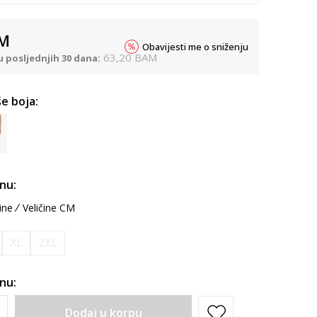
M
Obavijesti me o sniženju
63,20
BAM
u posljednjih 30 dana:
e boja:
inu:
ine
Veličine CM
XL
2XL
inu:
Dodaj u korpu