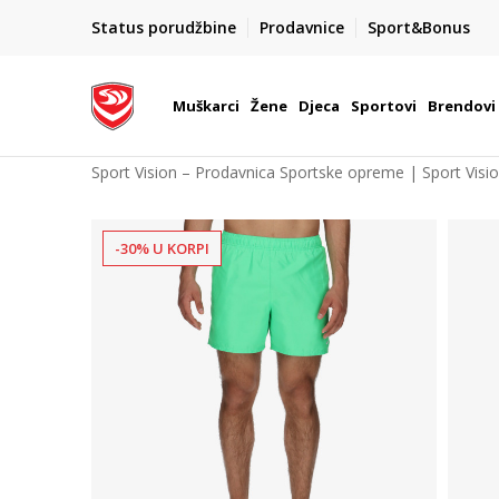
POZOVITE NAS NA : 055/490-400
Status porudžbine
Prodavnice
Sport&Bonus
daj više
Pon-Pet od 9h - 16h
Muškarci
Žene
Djeca
Sportovi
Brendovi
Sport Vision – Prodavnica Sportske opreme | Sport Visi
-30% U KORPI