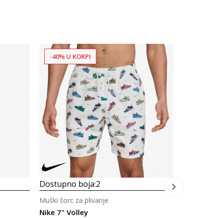
-40% U KORPI
-40% U 
Dostupno
Muški šorc 
Nike Voll
125,00
Dostupno boja:
2
Muški šorc za plivanje
Nike 7" Volley