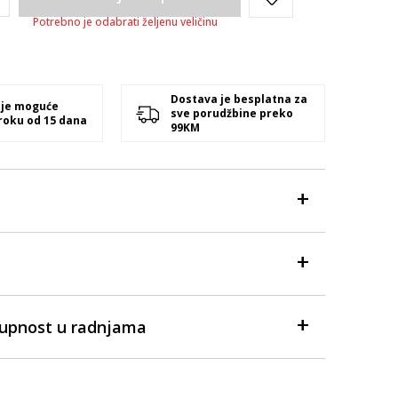
Potrebno je odabrati željenu veličinu
Dostava je besplatna za
 je moguće
sve porudžbine preko
 roku od 15 dana
99KM
tupnost u radnjama