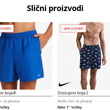
Slični proizvodi
U KORPI
-40% U KORPI
o boja:
8
Dostupno boja:
2
c za plivanje
Muški šorc za plivanje
Volley
Nike 7" Volley