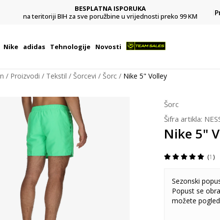
BESPLATNA ISPORUKA
Pl
P
na teritoriji BIH za sve poružbine u vrijednosti preko 99 KM
Nike
adidas
Tehnologije
Novosti
on
Proizvodi
Tekstil
Šorcevi
Šorc
Nike 5" Volley
Šorc
Šifra artikla:
NES
Nike 5" V
1
Sezonski popu
Popust se obra
možete pogled