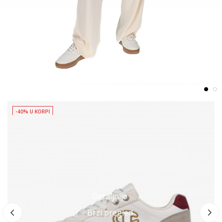
-40% U KORPI
L
8
Detaljnije
Brzi pregled