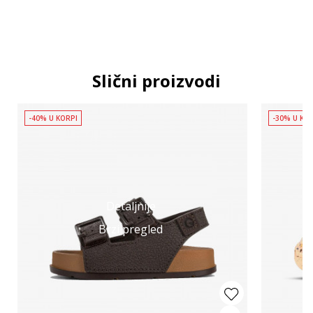
Slični proizvodi
-40% U KORPI
-30% U KO
Detaljnije
Brzi pregled