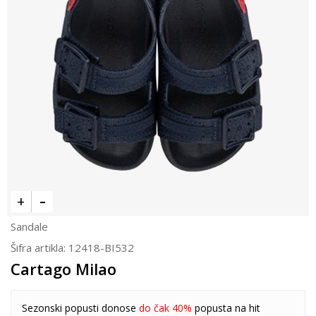
Sandale
Šifra artikla:
12418-BI532
Cartago Milao
Sezonski popusti donose
do čak 40%
popusta na hit