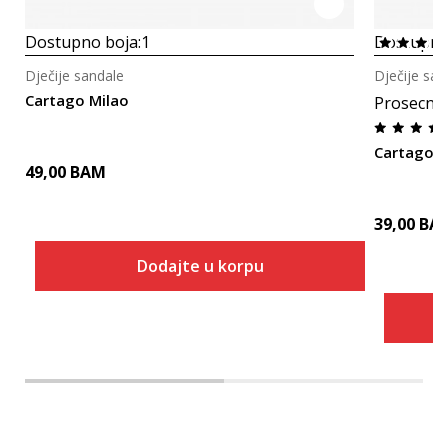
Dostupno boja:
1
Dostupno
Dječije sandale
Dječije san
Cartago Milao
Prosecna
Cartago C
49,00
BAM
39,00
BA
Dodajte u korpu