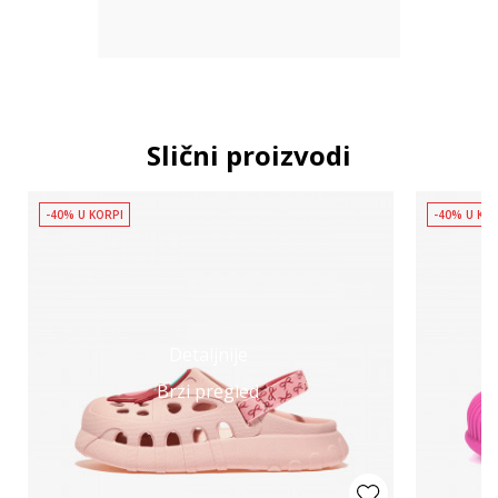
Slični proizvodi
-40% U KORPI
-40% U KO
Detaljnije
Brzi pregled