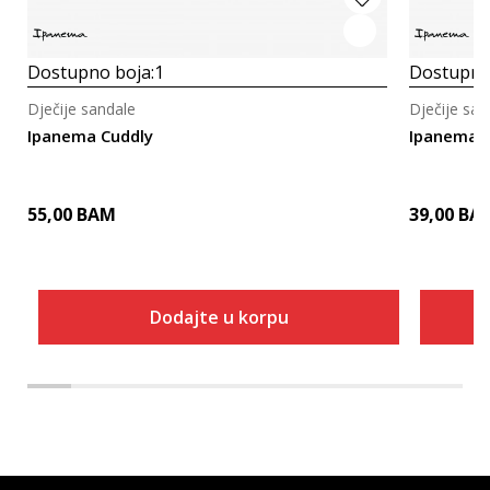
Dostupno boja:
1
Dostupno
Dječije sandale
Dječije san
Ipanema Cuddly
Ipanema P
55,00
BAM
39,00
BA
Dodajte u korpu