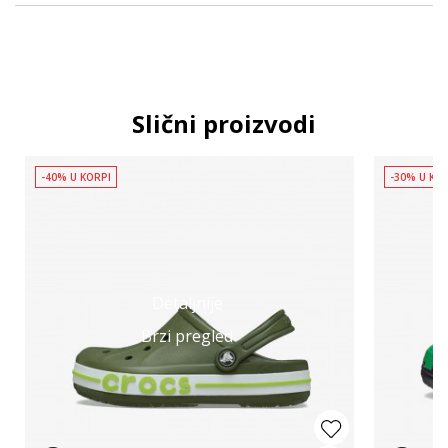
Slični proizvodi
-40% U KORPI
-30% U KO
Detaljnije
Brzi pregled