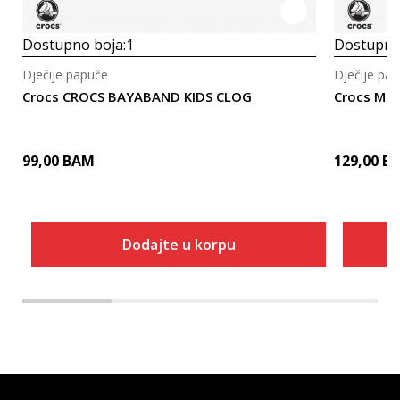
Dostupno boja:
1
Dostupno
Dječije papuče
Dječije pa
Crocs CROCS BAYABAND KIDS CLOG
Crocs Mine
99,00
BAM
129,00
B
Dodajte u korpu