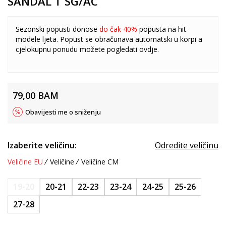
SANDAL T SG/AC
Sezonski popusti donose
do čak 40%
popusta na hit
modele ljeta. Popust se obračunava automatski u korpi a
cjelokupnu ponudu možete pogledati
ovdje
.
79,00
BAM
Obavijesti me o sniženju
Izaberite veličinu:
Odredite veličinu
Veličine EU
Veličine
Veličine CM
19-20
20-21
22-23
23-24
24-25
25-26
27-28