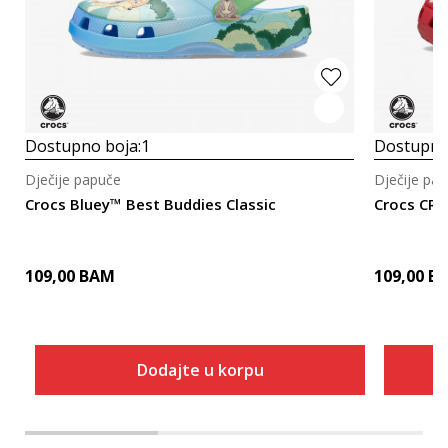
Dostupno boja:
1
Dostupno
Dječije papuče
Dječije pa
Crocs Bluey™ Best Buddies Classic
Crocs CR
109,00
BAM
109,00
B
Dodajte u korpu