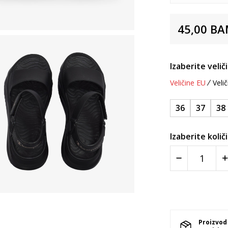
45,00
BA
Izaberite velič
Veličine EU
Velič
36
37
38
Izaberite količ
Proizvod