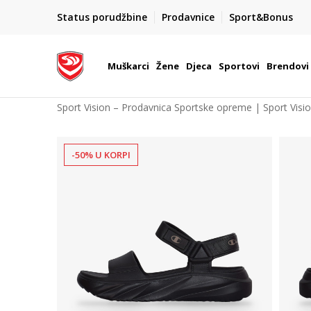
POZOVITE NAS NA : 055/490-400
Status porudžbine
Prodavnice
Sport&Bonus
daj više
Pon-Pet od 9h - 16h
Muškarci
Žene
Djeca
Sportovi
Brendovi
Sport Vision – Prodavnica Sportske opreme | Sport Visi
-50% U KORPI