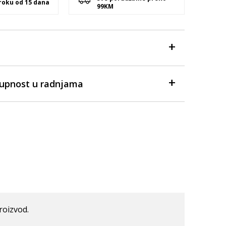
 roku od 15 dana
99KM
tupnost u radnjama
roizvod.