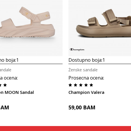
o boja:
1
Dostupno boja:
1
andale
Ženske sandale
a ocena
:
Prosecna ocena
:
on MOON Sandal
Champion Valera
BAM
59,00
BAM