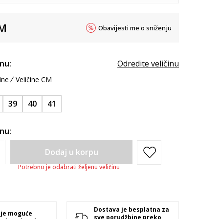
M
Obavijesti me o sniženju
inu:
Odredite veličinu
ine
Veličine CM
39
40
41
inu:
Dodaj u korpu
Potrebno je odabrati željenu veličinu
Dostava je besplatna za
 je moguće
sve porudžbine preko