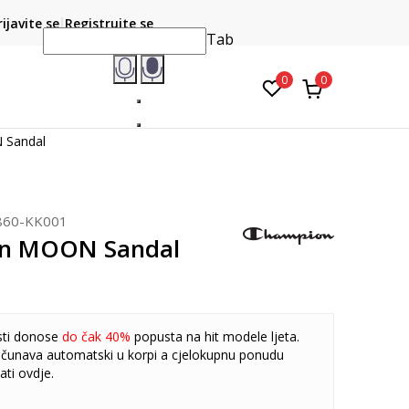
CLICK & COLLECT
atite karticom online i preuzmite u prodavnici po vašem
rijavite se
Registrujte se
do 6 mje
izboru
Tab
0
0
 Sandal
860-KK001
n MOON Sandal
sti donose
do čak 40%
popusta na hit modele ljeta.
čunava automatski u korpi a cjelokupnu ponudu
ati
ovdje
.