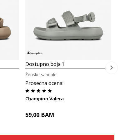
Prosecna
Champion
45,00
B
Dostupno boja:
1
Ženske sandale
Prosecna ocena
:
Champion Valera
59,00
BAM