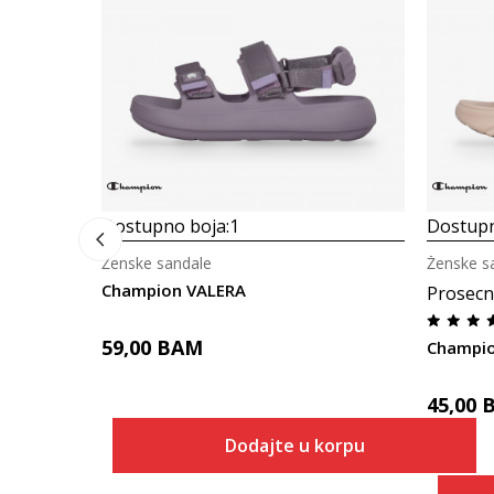
Dostupno boja:
1
Dostupn
Ženske sandale
Ženske s
Champion VALERA
Prosecn
59,00
BAM
Champi
45,00
Dodajte u korpu