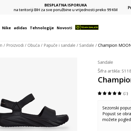
BESPLATNA ISPORUKA
Pl
P
na teritoriji BIH za sve poružbine u vrijednosti preko 99 KM
Nike
adidas
Tehnologije
Novosti
on
Proizvodi
Obuća
Papuče i sandale
Sandale
Champion MOON
Sandale
Šifra artikla:
S11
Champio
2
Sezonski popu
Popust se obra
možete pogled