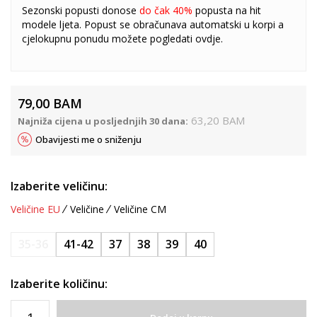
Sezonski popusti donose
do čak 40%
popusta na hit
modele ljeta. Popust se obračunava automatski u korpi a
cjelokupnu ponudu možete pogledati
ovdje
.
79,00
BAM
63,20
BAM
Najniža cijena u posljednjih 30 dana:
Obavijesti me o sniženju
Izaberite veličinu:
Veličine EU
Veličine
Veličine CM
35-36
41-42
37
38
39
40
Izaberite količinu: