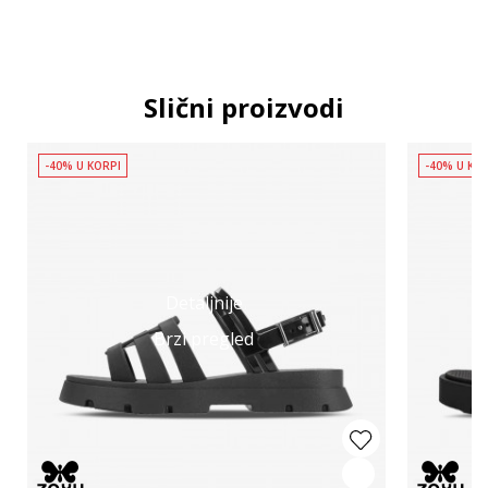
Slični proizvodi
-40% U KORPI
-40% U KO
Detaljnije
Brzi pregled