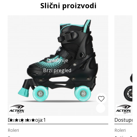
Slični proizvodi
Detaljnije
Brzi pregled
Dostupno boja:
1
Dostupno
Roleri
Roleri