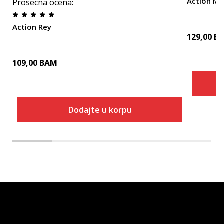
Action M
Prosecna ocena
:
Action Rey
129,00
B
109,00
BAM
Dodajte u korpu