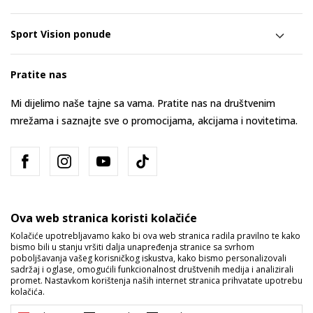
Sport Vision ponude
Pratite nas
Mi dijelimo naše tajne sa vama. Pratite nas na društvenim
mrežama i saznajte sve o promocijama, akcijama i novitetima.
Ova web stranica koristi kolačiće
Kolačiće upotrebljavamo kako bi ova web stranica radila pravilno te kako
bismo bili u stanju vršiti dalja unapređenja stranice sa svrhom
Bosna i Hercegovina
Promijenite
poboljšavanja vašeg korisničkog iskustva, kako bismo personalizovali
sadržaj i oglase, omogućili funkcionalnost društvenih medija i analizirali
promet. Nastavkom korištenja naših internet stranica prihvatate upotrebu
kolačića.