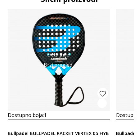
Detaljnije
Brzi pregled
Dostupno boja:
1
Dostupno
Bullpadel BULLPADEL RACKET VERTEX 05 HYB
Bullpadel