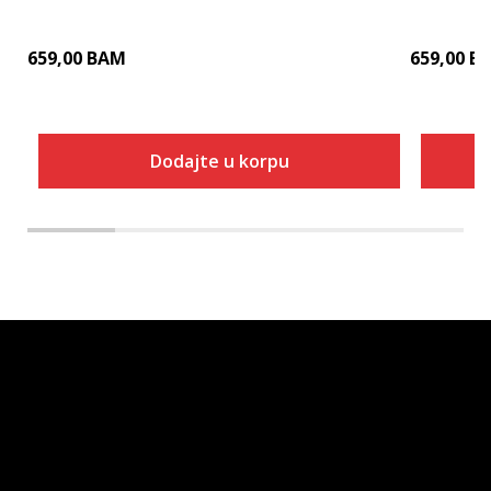
659,00
BAM
659,00
B
Dodajte u korpu